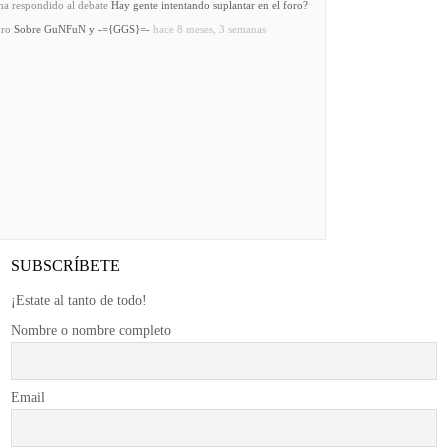
a respondido al debate
Hay gente intentando suplantar en el foro?
oro
Sobre GuNFuN y -={GGS}=-
hace 8 meses, 3 semanas
SUBSCRÍBETE
¡Estate al tanto de todo!
Nombre o nombre completo
Email