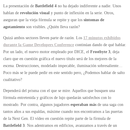
Battlefield
La presentación de
Battlefield 4
no ha dejado indiferente a nadie. Unos
4
hablan de
revolución visual
y punto de inflexión en la serie. Otros,
¿Revolución
aseguran que la vieja fórmula se repite y que los
síntomas de
o
agotamiento
son visibles. ¿Quién lleva razón?
continuismo
Quizá ambos sectores lleven parte de razón. Los
17 minutos exhibidos
durante la Game Developers Conference
continúan dando de qué hablar.
Por un lado, el nuevo motor empleado por DICE, el
Frostbyte 3
, deja
claro que en cuestión gráfica el nuevo título será de los mejores de la
escena. Destrucciones, modelado impecable, iluminación sobresaliente…
Poco más se le puede pedir en este sentido pero, ¿Podemos hablar de salto
cualitativo?
Dependerá del prisma con el que se mire. Aquellos que busquen una
fórmula entretenida y gráficos de lujo quedarán satisfechos con lo
mostrado. Por contra, algunos jugadores
esperaban más
de una saga con
tantos años a sus espaldas, máxime cuando nos encontramos a las puertas
de la Next Gen. El vídeo en cuestión repite parte de la fírmula de
Battlefield 3
. Nos adentramos en edificios, avanzamos a través de un