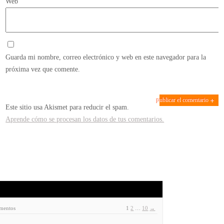
Web
Guarda mi nombre, correo electrónico y web en este navegador para la
próxima vez que comente.
Este sitio usa Akismet para reducir el spam.
Aprende cómo se procesan los datos de tus comentarios.
ementos
1
2
…
10
→