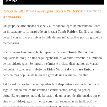
FANS
28 diciembre, 2013
, Posted in
Noticias para Gamers
by
Paul Ventseck
, Comments:
No
en
hay comentarios
Disfruta
Un grupo de aficionados al cine y a los videojuegos ha presentado Croft,
de
un impactante corto inspirado en la saga
Tomb Raider
. En él, una mujer
Croft
peleará con arrojo por salvar la vida de una niña, cautiva por un grupo de
el
mercenarios.
sorprendente
corto
Pocos juegos han tenido tanta repercusión como
Tomb Raider
. Su
de
popularidad dio pie a una saga legendaria cuyo éxito trascendió al mundo
Tomb
de los videojuegos. Se lanzaron cómics e incluso disfrutamos de varias
Raider
películas, y gracias al trabajo de
Eidos Montreal
y
Square Enix
la
hecho
heroína más popular de la escena goza de una segunda juventud.
por
Tal ha sido su éxito que aún quedan fans dispuestos a rendir tributo a la
fans
saga. El vídeo que os mostramos a continuación, recogido por el
portal
Europapress
, nace de la pasión de un grupo de aficionados por el
cine y los videojuegos. En él se combinan secuencias de infiltración y