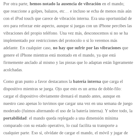
adelante. En cualquier caso,
no hay que sufrir por las vibraciones
que
genere el iPhone mientras está montado en el mando, ya que está
firmemente anclado al mismo y las piezas que lo adaptan están ligeramente
acolchadas.
Como gran punto a favor destacamos la
batería interna
que carga el
dispositivo mientras se juega. Ojo que esto es un arma de doble-filo:
cargar el dispositivo obviamente drenará el mando antes, aunque en
nuestro caso apenas lo tuvimos que cargar una vez en una semana de juego
moderado (fuimos alternando el uso de la batería interna). Y sobre todo, la
portabilidad
: el mando queda replegado a una dimensión mínima
comparado con su estado operativo, lo cual facilita su transporte a
cualquier parte. Eso sí, olvídate de cargar el mando, el móvil y jugar de
manera simultánea ya que tanto no le podemos pedir.
Los controladores de juegos para smartphones, ya sea el MOGA u otro
como el Logitech PowerShell, representan un
invitado incómodo
en el
mercado de las consolas portátiles que ya de por sí no goza de la salud que
tuvo hace unos años. Y aunque no tenga la cuota de mercado mayoritaria,