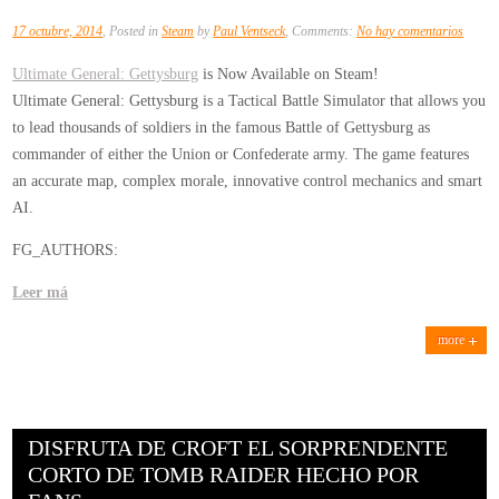
en
17 octubre, 2014
, Posted in
Steam
by
Paul Ventseck
, Comments:
No hay comentarios
Now
Ultimate General: Gettysburg
is Now Available on Steam!
Availa
Ultimate General: Gettysburg is a Tactical Battle Simulator that allows you
on
to lead thousands of soldiers in the famous Battle of Gettysburg as
Steam
commander of either the Union or Confederate army. The game features
–
an accurate map, complex morale, innovative control mechanics and smart
Ultima
AI.
Genera
Gettys
FG_AUTHORS:
Leer má
more
DISFRUTA DE CROFT EL SORPRENDENTE
CORTO DE TOMB RAIDER HECHO POR