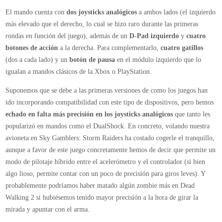
igualan a mandos clásicos de la Xbox o PlayStation.
Suponemos que se debe a las primeras versiones de como los juegos han
ido incorporando compatibilidad con este tipo de dispositivos, pero hemos
echado en falta más precisión en los joysticks analógicos
que tanto les
popularizó en mandos como el DualShock. En concreto, volando nuestra
avioneta en Sky Gamblers: Storm Raiders ha costado cogerle el tranquillo,
aunque a favor de este juego concretamente hemos de decir que permite un
modo de pilotaje híbrido entre el acelerómetro y el controlador (si bien
algo lioso, permite contar con un poco de precisión para giros leves). Y
probablemente podríamos haber matado algún zombie más en Dead
Walking 2 si hubiésemos tenido mayor precisión a la hora de girar la
mirada y apuntar con el arma.
Por otra parte,
hemos notado la ausencia de vibración
en el mando;
que reaccione a golpes, balazos, etc… e incluso se echa de menos más aún
con el iPod touch que carece de vibración interna. Era una oportunidad de
oro para reforzar este aspecto, aunque si juegas con un iPhone percibes las
vibraciones del propio teléfono. Una vez más, desconocemos si no se ha
implementado por restricciones del protocolo o si lo veremos más