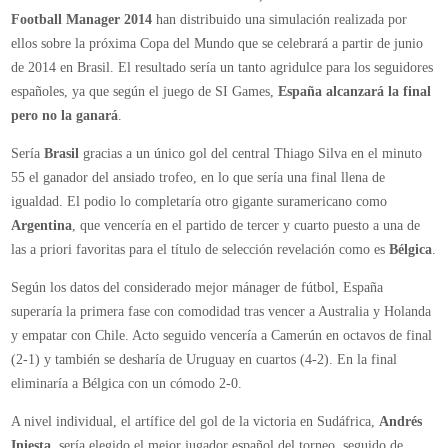
Sería
Brasil
gracias a un único gol del central Thiago Silva en el minuto
55 el ganador del ansiado trofeo, en lo que sería una final llena de
igualdad. El podio lo completaría otro gigante suramericano como
Argentina
, que vencería en el partido de tercer y cuarto puesto a una de
las a priori favoritas para el título de selección revelación como es
Bélgica
.
Según los datos del considerado mejor mánager de fútbol, España
superaría la primera fase con comodidad tras vencer a Australia y Holanda
y empatar con Chile. Acto seguido vencería a Camerún en octavos de final
(2-1) y también se desharía de Uruguay en cuartos (4-2). En la final
eliminaría a Bélgica con un cómodo 2-0.
A nivel individual, el artífice del gol de la victoria en Sudáfrica,
Andrés
Iniesta
, sería elegido el mejor jugador español del torneo, seguido de
Álvaro Negredo y David Silva. A su vez, el juego también pronostica en su
simulación que Vicente del Bosque abandonaría el banquillo de la Roja una
vez finalizado el torneo.
¿Qué os parecen las previsiones de FM 2014 para el próximo
Mundial?
¿Superará la selección española este pronóstico imponiéndose a