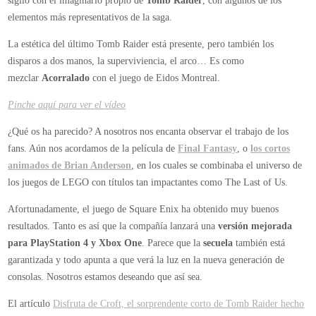
sigilo con el imaginario propio de
Tomb Raider
, con algunos de los
elementos más representativos de la saga.
La estética del último Tomb Raider está presente, pero también los
disparos a dos manos, la superviviencia, el arco… Es como
mezclar
Acorralado
con el juego de Eidos Montreal.
Pinche aquí para ver el vídeo
¿Qué os ha parecido? A nosotros nos encanta observar el trabajo de los
fans. Aún nos acordamos de la película de
Final Fantasy
, o
los cortos
animados de Brian Anderson
, en los cuales se combinaba el universo de
los juegos de LEGO con títulos tan impactantes como The Last of Us.
Afortunadamente, el juego de Square Enix ha obtenido muy buenos
resultados. Tanto es así que la compañía lanzará una
versión mejorada
para PlayStation 4 y Xbox One
. Parece que la
secuela
también está
garantizada y todo apunta a que verá la luz en la nueva generación de
consolas. Nosotros estamos deseando que así sea.
El artículo
Disfruta de Croft, el sorprendente corto de Tomb Raider hecho