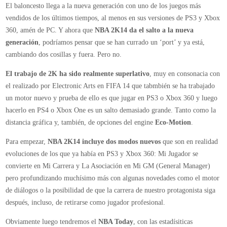
El baloncesto llega a la nueva generación con uno de los juegos más
y
vendidos de los últimos tiempos, al menos en sus versiones de PS3 y Xbox
conclusiones
360, amén de PC. Y ahora que
NBA 2K14 da el salto a la nueva
finales
generación
, podríamos pensar que se han currado un ‘port’ y ya está,
de
cambiando dos cosillas y fuera. Pero no.
NBA
2K14
El trabajo de 2K ha sido realmente superlativo
, muy en consonacia con
para
el realizado por Electronic Arts en FIFA 14 que tabmbién se ha trabajado
PS4
un motor nuevo y prueba de ello es que jugar en PS3 o Xbox 360 y luego
y
hacerlo en PS4 o Xbox One es un salto demasiado grande. Tanto como la
Xbox
distancia gráfica y, también, de opciones del engine
Eco-Motion
.
One
Para empezar,
NBA 2K14 incluye dos modos nuevos
que son en realidad
evoluciones de los que ya había en PS3 y Xbox 360: Mi Jugador se
convierte en Mi Carrera y La Asociación en Mi GM (General Manager)
pero profundizando muchísimo más con algunas novedades como el motor
de diálogos o la posibilidad de que la carrera de nuestro protagonista siga
después, incluso, de retirarse como jugador profesional.
Obviamente luego tendremos el
NBA Today
, con las estadísiticas