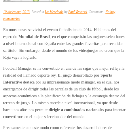
el
a nivel internacional con España entre las grandes favoritas para revalidar
Mundial
su título. Sin embargo, desde el mundo de los videojuegos no creen que la
de
Roja vaya a lograrlo.
Brasil
según
Football Manager se ha convertido en una de las sagas que mejor refleja la
Football
realidad del llamado deporte rey. El juego desarrollado por
Sports
Manager
Interactive
destaca por su impresionante modo mánager, en el cual nos
2014
encargamos de dirigir todas las parcelas de un club de fútbol, desde los
aspectos económicos a la planificación de fichajes y la estrategia dentro del
terreno de juego. Lo mismo sucede a nivel internacional, ya que desde
hace unos años nos permite
dirigir a combinados nacionales
para intentar
convertirnos en el mejor seleccionador del mundo.
Precisamente con este modo como referente, los desarrolladores de
Football Manager 2014
han distribuido una simulación realizada por
ellos sobre la próxima Copa del Mundo que se celebrará a partir de junio
de 2014 en Brasil. El resultado sería un tanto agridulce para los seguidores
españoles, ya que según el juego de SI Games,
España alcanzará la final
pero no la ganará
.