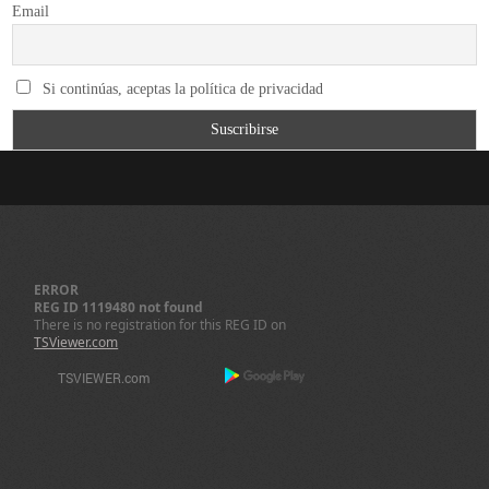
ERROR
REG ID 1119480 not found
There is no registration for this REG ID on
TSViewer.com