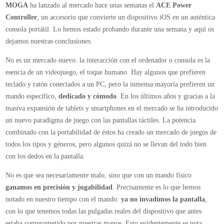
MOGA
ha lanzado al mercado hace unas semanas el
ACE Power
convierte
Controller
, un accesorio que convierte un dispositivo iOS en un auténtica
tu
consola portátil. Lo hemos estado probando durante una semana y aquí os
iPhone
dejamos nuestras conclusiones.
o
iPod
No es un mercado nuevo: la interacción con el ordenador o consola es la
en
esencia de un videojuego, el toque humano. Hay algunos que prefieren
una
teclado y ratón conectados a un PC, pero la inmensa mayoría prefieren un
consola
mando específico,
dedicado y cómodo
. En los últimos años y gracias a la
portátil
masiva expansión de tablets y smartphones en el mercado se ha introducido
un nuevo paradigma de juego con las pantallas táctiles. La potencia
combinado con la portabilidad de éstos ha creado un mercado de juegos de
todos los tipos y géneros, pero algunos quizá no se llevan del todo bien
con los dedos en la pantalla.
No es que sea necesariamente malo, sino que con un mando físico
ganamos en precisión y jugabilidad
. Precisamente es lo que hemos
notado en nuestro tiempo con el mando:
ya no invadimos la pantalla
,
con lo que tenemos todas las pulgadas reales del dispositivo que antes
estaba comprometido por nuestras manos. Esto evidentemente se nota