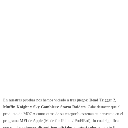
En nuestras pruebas nos hemos viciado a tres juegos:
Dead Trigger 2
,
Muffin Knight
y
Sky Gamblers: Storm Raiders
. Cabe destacar que el
producto de MOGA como otros de su categoría estrenan su presencia en el
programa
MFi
de Apple (Made for iPhone/iPod/iPad), lo cual significa
que son los primeros
dispositivos oficiales y autorizados
para este fin.
Aunque ya lleve años con nosotros el iPhone y iPod, iOS 7 es el que
realmente ha abierto esta posibilidad a los desarrolladores. De manera
nativa, el sistema operativo soporta este tipo de accesorios, de allí a que
aparezcan ahora en el mercado.
Por este motivo principalmente, los juegos que quieran hacer uso de