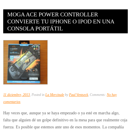
MOGA ACE POWER CONTROLLER
CONVIERTE TU IPHONE O IPOD EN UNA
CONSOLA PORTÁTIL
11 diciembre, 2013
, Posted in
La Mercinale
by
Paul Ventseck
, Comments:
No hay
en
comentarios
MOGA
Hay veces que, aunque ya se haya empezado o ya esté en marcha algo,
ACE
falta que alguien dé un golpe definitivo en la mesa para que realmente coja
POWER
fuerza. Es posible que estemos ante uno de esos momentos. La compañía
Controller