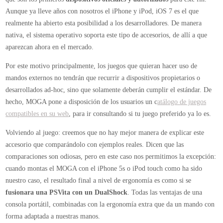
mandos externos no tendrán que recurrir a dispositivos propietarios o
desarrollados ad-hoc, sino que solamente deberán cumplir el estándar. De
hecho, MOGA pone a disposición de los usuarios un c
atálogo de juegos
compatibles en su web
, para ir consultando si tu juego preferido ya lo es.
Volviendo al juego: creemos que no hay mejor manera de explicar este
accesorio que comparándolo con ejemplos reales. Dicen que las
comparaciones son odiosas, pero en este caso nos permitimos la excepción:
cuando montas el MOGA con el iPhone 5s o iPod touch como ha sido
nuestro caso, el resultado final a nivel de ergonomía es como si se
fusionara una PSVita con un DualShock
. Todas las ventajas de una
consola portátil, combinadas con la ergonomía extra que da un mando con
forma adaptada a nuestras manos.
El mando cuenta con
dos joysticks analógicos
a ambos lados (el izquierdo
más elevado que el derecho, lo cual se hizo raro durante las primeras
rondas en función del juego), además de un
D-Pad izquierdo
y
cuatro
botones de acción
a la derecha. Para complementarlo,
cuatro gatillos
(dos a cada lado) y un
botón de pausa
en el módulo izquierdo que lo