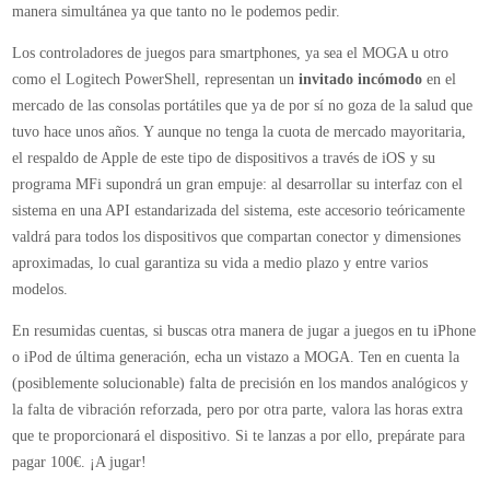
el respaldo de Apple de este tipo de dispositivos a través de iOS y su
programa MFi supondrá un gran empuje: al desarrollar su interfaz con el
sistema en una API estandarizada del sistema, este accesorio teóricamente
valdrá para todos los dispositivos que compartan conector y dimensiones
aproximadas, lo cual garantiza su vida a medio plazo y entre varios
modelos.
En resumidas cuentas, si buscas otra manera de jugar a juegos en tu iPhone
o iPod de última generación, echa un vistazo a MOGA. Ten en cuenta la
(posiblemente solucionable) falta de precisión en los mandos analógicos y
la falta de vibración reforzada, pero por otra parte, valora las horas extra
que te proporcionará el dispositivo. Si te lanzas a por ello, prepárate para
pagar 100€. ¡A jugar!
El artículo
MOGA ACE POWER Controller: convierte tu iPhone o iPod
en una consola portátil
se publicó en
GamerZona
.
MOGA ACE POWER Controller: convierte tu iPhone o iPod en una
consola portátil.