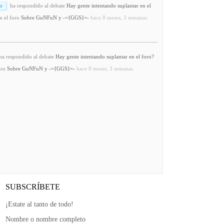
o
ha respondido al debate
Hay gente intentando suplantar en el
n el foro
Sobre GuNFuN y -={GGS}=-
hace 8 meses, 3 semanas
a respondido al debate
Hay gente intentando suplantar en el foro?
oro
Sobre GuNFuN y -={GGS}=-
hace 8 meses, 3 semanas
SUBSCRÍBETE
¡Estate al tanto de todo!
Nombre o nombre completo