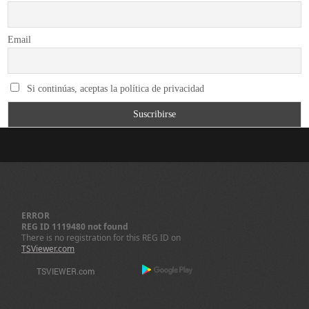
Email
Si continúas, aceptas la política de privacidad
ERROR
REG ID 1119480 not found
There is no registration for this REG ID on
TSViewer.com