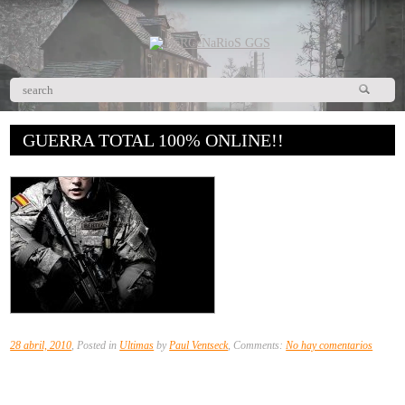
GUERRA TOTAL 100% ONLINE!!
en
28 abril, 2010
, Posted in
Ultimas
by
Paul Ventseck
, Comments:
No hay comentarios
GUER
TOTAL