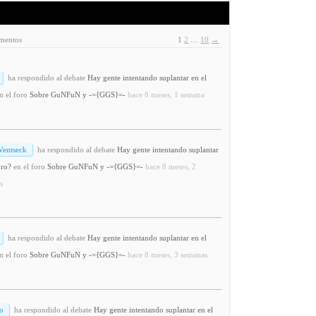
ementos
1
2
…
10
→
ha respondido al debate
Hay gente intentando suplantar en el
n el foro
Sobre GuNFuN y -={GGS}=-
hace 8 meses, 1 semana
Ventseck
ha respondido al debate
Hay gente intentando suplantar
oro?
en el foro
Sobre GuNFuN y -={GGS}=-
hace 8 meses, 2
s
ha respondido al debate
Hay gente intentando suplantar en el
n el foro
Sobre GuNFuN y -={GGS}=-
hace 8 meses, 3 semanas
o
ha respondido al debate
Hay gente intentando suplantar en el