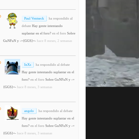
Paul Ventseck
ha respondido al
debate
Hay gente intentando
suplantar en el foro?
en el foro
Sobre
GuNFuN y -={GGS}=-
hace 8 meses, 2 semanas
InXs
ha respondido al debate
Hay gente intentando suplantar en el
foro?
en el foro
Sobre GuNFuN y -=
{GGS}=-
hace 8 meses, 3 semanas
angelo
ha respondido al debate
Hay gente intentando suplantar en el
foro?
en el foro
Sobre GuNFuN y -=
{GGS}=-
hace 8 meses, 3 semanas