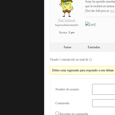
Sony ha querido enseñar
que la recibirá en meno
[See the full post at:
Así
Paul Ventseck
[/url]
Superadministrador
Karma:
3 pts
Autor
Entradas
Viendo 1 entrada (de un total de 1)
Debes estar registrado para responder a este debate.
Nombre de usuario:
Contraseña:
Recordar mi contraseña