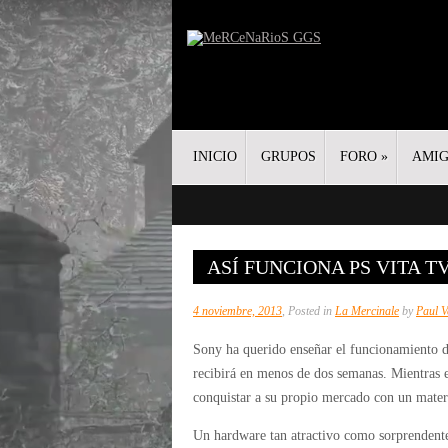
INICIO
GRUPOS
FORO
»
AMI
ASÍ FUNCIONA PS VITA T
4 noviembre, 2013
, Posted in
La Mercinale
by
Paul V
Sony ha querido enseñar el funcionamiento d
recibirá en menos de dos semanas. Mientras e
conquistar a su propio mercado con un mater
Un hardware tan atractivo como sorprendente 