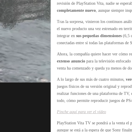
revisión de PlayStation Vita, nadie se espera
completamente nuevo
, aunque siempre inspi
Tras la sorpresa, vinieron los continuos análi
el nuevo producto una vez estrenado en terri
integrar en
sus pequeñas dimensiones
(6,5 
conectadas entre sí todas las plataformas de 
Ahora, la compañía quiere hacer ver cómo r
extenso anuncio
para la televisión enfocado 
venta ha comenzado y queda ya menos de dos
A lo largo de sus más de cuatro minutos,
ver
juegos físicos de su versión original y repro
realizar funciones de una plataforma de TV, 
todo, cómo permite reproducir juegos de PS4 e
Pinche aquí para ver el vídeo
PlayStation Vita TV se pondrá a la venta el
aunque se está a la espera de que Sony final