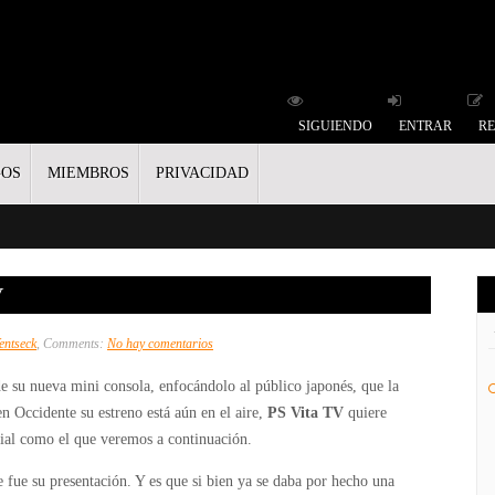
SIGUIENDO
ENTRAR
RE
GOS
MIEMBROS
PRIVACIDAD
V
en
entseck
, Comments:
No hay comentarios
Así
e su nueva mini consola, enfocándolo al público japonés, que la
funciona
n Occidente su estreno está aún en el aire,
PS Vita TV
quiere
PS
ial como el que veremos a continuación.
Vita
TV
fue su presentación. Y es que si bien ya se daba por hecho una