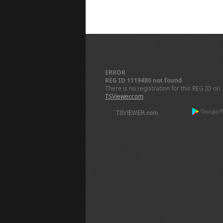
ERROR
REG ID 1119480 not found
There is no registration for this REG ID on
TSViewer.com