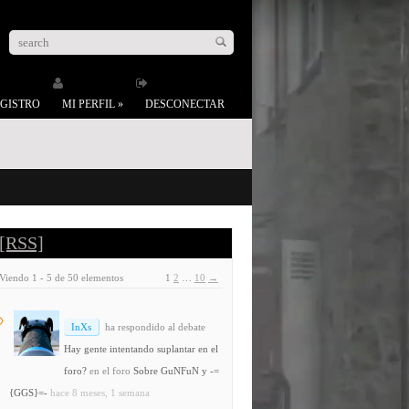
GISTRO
MI PERFIL
»
DESCONECTAR
[RSS]
Viendo 1 - 5 de 50 elementos
1
2
…
10
→
InXs
ha respondido al debate
Hay gente intentando suplantar en el
foro?
en el foro
Sobre GuNFuN y -=
{GGS}=-
hace 8 meses, 1 semana