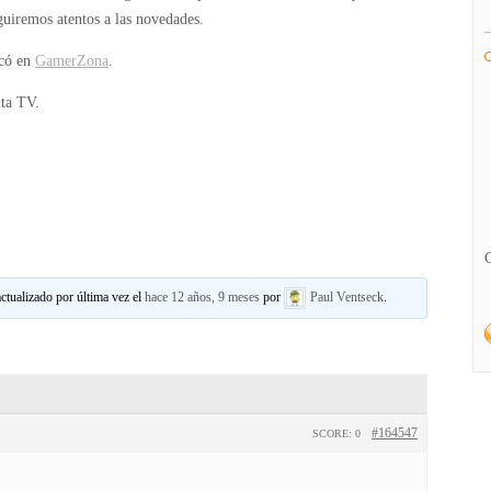
guiremos atentos a las novedades.
icó en
GamerZona
.
ta TV.
actualizado por última vez el
hace 12 años, 9 meses
por
Paul Ventseck
.
#164547
SCORE: 0