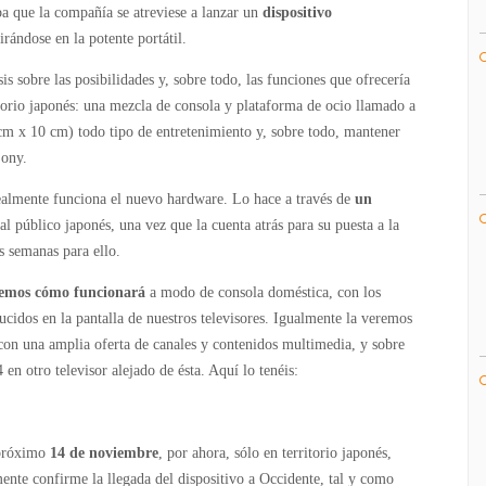
ba que la compañía se atreviese a lanzar un
dispositivo
rándose en la potente portátil.
sis sobre las posibilidades y, sobre todo, las funciones que ofrecería
torio japonés: una mezcla de consola y plataforma de ocio llamado a
cm x 10 cm) todo tipo de entretenimiento y, sobre todo, mantener
Sony.
ealmente funciona el nuevo hardware. Lo hace a través de
un
al público japonés, una vez que la cuenta atrás para su puesta a la
 semanas para ello.
emos cómo funcionará
a modo de consola doméstica, con los
ducidos en la pantalla de nuestros televisores. Igualmente la veremos
con una amplia oferta de canales y contenidos multimedia, y sobre
n otro televisor alejado de ésta. Aquí lo tenéis:
 próximo
14 de noviembre
, por ahora, sólo en territorio japonés,
mente confirme la llegada del dispositivo a Occidente, tal y como