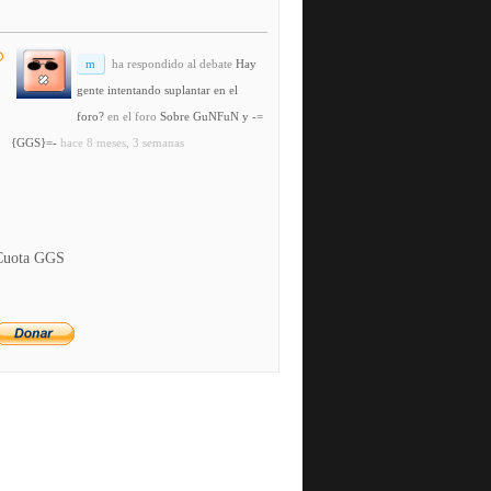
m
ha respondido al debate
Hay
gente intentando suplantar en el
foro?
en el foro
Sobre GuNFuN y -=
{GGS}=-
hace 8 meses, 3 semanas
Cuota GGS