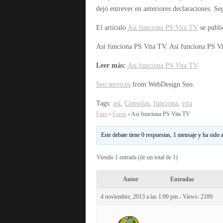
dejó entrever en anteriores declaraciones. Se
El artículo
Así funciona PS Vita TV
se publ
Así funciona PS Vita TV.
Así funciona PS Vi
Leer más:
Así funciona PS Vita TV
Seo services
from WebDesign Seo.
Tags:
así
,
Consolas
,
funciona
,
vita
Foro
›
Foros
›
Así funciona PS Vita TV
Este debate tiene 0 respuestas, 1 mensaje y ha sido 
Viendo 1 entrada (de un total de 1)
Autor
Entradas
4 noviembre, 2013 a las 1:00 pm
- Views: 2189