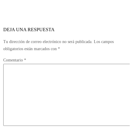
de
Diablo
III
dañan
DEJA UNA RESPUESTA
el
juego
Tu dirección de correo electrónico no será publicada.
Los campos
obligatorios están marcados con
*
Comentario
*