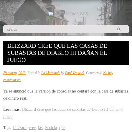
BLIZZARD CREE QUE LAS CASAS DE
SUBASTAS DE DIABLO III DAÑAN EL
JUEGO
29 marzo, 2013
, Posted in
La Mercinale
by
Paul Ventseck
, Comments:
No hay
en
comentarios
Blizzard
Ya se anunció que la versión de consolas no contará con la casa de subastas
cree
de dinero real.
que
las
Leer más:
Blizzard cree que las casas de subastas de Diablo III dañan el
casas
juego
de
Tags:
blizzard
,
cree
,
las
,
Noticia
,
que
subastas