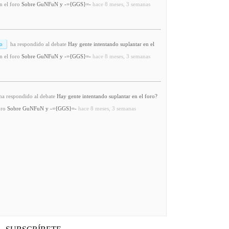
n el foro
Sobre GuNFuN y -={GGS}=-
hace 8 meses, 3 semanas
o
ha respondido al debate
Hay gente intentando suplantar en el
n el foro
Sobre GuNFuN y -={GGS}=-
hace 8 meses, 3 semanas
a respondido al debate
Hay gente intentando suplantar en el foro?
oro
Sobre GuNFuN y -={GGS}=-
hace 8 meses, 3 semanas