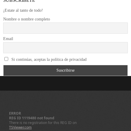
SUBSCRÍBETE
¡Estate al tanto de todo!
Nombre o nombre completo
Email
Si continúas, aceptas la política de privacidad
ERROR
REG ID 1119480 not found
There is no registration for this REG ID on
TSViewer.com