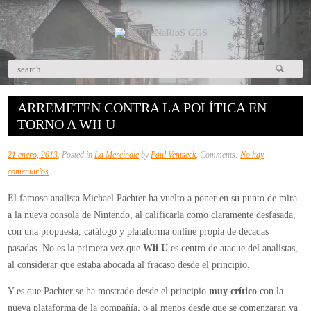
ARREMETEN CONTRA LA POLÍTICA EN
TORNO A WII U
21 enero, 2013
, Posted in
La Mercinale
by
Paul Ventseck
, Comments:
No hay
en
comentarios
Arremeten
El famoso analista Michael Pachter ha vuelto a poner en su punto de mira
contra
a la nueva consola de Nintendo, al calificarla como claramente desfasada,
la
con una propuesta, catálogo y plataforma online propia de décadas
política
pasadas. No es la primera vez que
Wii U
es centro de ataque del analistas,
en
al considerar que estaba abocada al fracaso desde el principio.
torno
a
Y es que Pachter se ha mostrado desde el principio
muy crítico
con la
Wii
nueva plataforma de la compañía, o al menos desde que se comenzaran ya