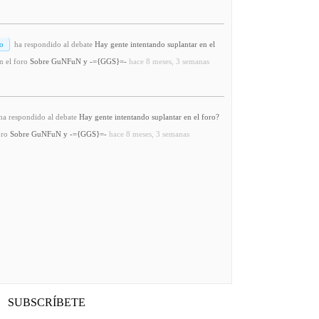
o
ha respondido al debate
Hay gente intentando suplantar en el
n el foro
Sobre GuNFuN y -={GGS}=-
hace 8 meses, 3 semanas
a respondido al debate
Hay gente intentando suplantar en el foro?
oro
Sobre GuNFuN y -={GGS}=-
hace 8 meses, 3 semanas
SUBSCRÍBETE