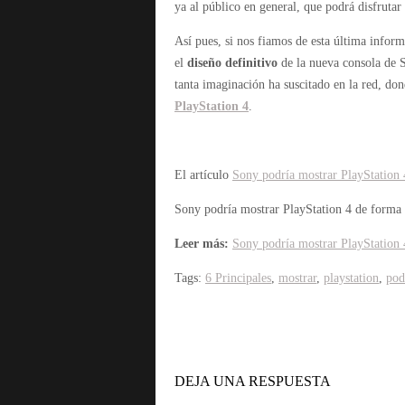
ya al público en general, que podrá disfrutar
Así pues, si nos fiamos de esta última inf
el
diseño definitivo
de la nueva consola de S
tanta imaginación ha suscitado en la red, don
PlayStation 4
.
El artículo
Sony podría mostrar PlayStation
Sony podría mostrar PlayStation 4 de forma
Leer más:
Sony podría mostrar PlayStation
Tags:
6 Principales
,
mostrar
,
playstation
,
pod
DEJA UNA RESPUESTA