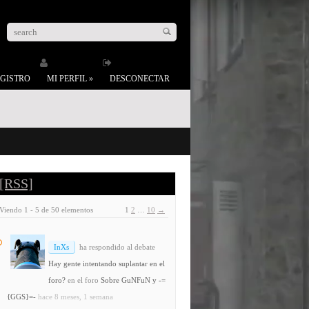
GISTRO
MI PERFIL
»
DESCONECTAR
[RSS]
Viendo 1 - 5 de 50 elementos
1
2
…
10
→
InXs
ha respondido al debate
Hay gente intentando suplantar en el
foro?
en el foro
Sobre GuNFuN y -=
{GGS}=-
hace 8 meses, 1 semana