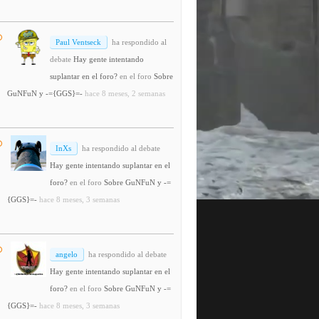
Paul Ventseck
ha respondido al
debate
Hay gente intentando
suplantar en el foro?
en el foro
Sobre
GuNFuN y -={GGS}=-
hace 8 meses, 2 semanas
InXs
ha respondido al debate
Hay gente intentando suplantar en el
foro?
en el foro
Sobre GuNFuN y -=
{GGS}=-
hace 8 meses, 3 semanas
angelo
ha respondido al debate
Hay gente intentando suplantar en el
foro?
en el foro
Sobre GuNFuN y -=
{GGS}=-
hace 8 meses, 3 semanas