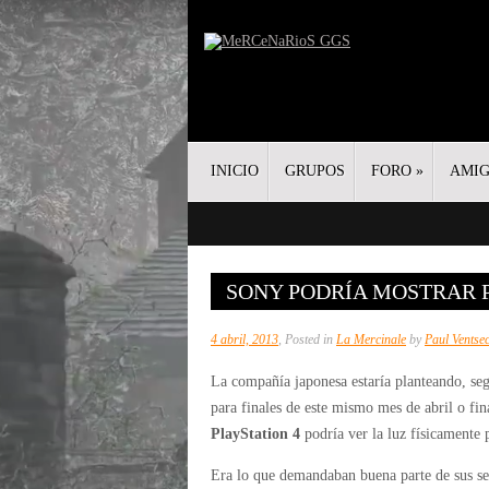
INICIO
GRUPOS
FORO
»
AMI
SONY PODRÍA MOSTRAR 
4 abril, 2013
, Posted in
La Mercinale
by
Paul Ventse
La compañía japonesa estaría planteando, seg
para finales de este mismo mes de abril o fi
PlayStation 4
podría ver la luz físicamente 
Era lo que demandaban buena parte de sus seg