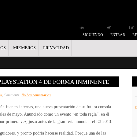
SIGUIENDO
ENTRAR
RE
GOS
MIEMBROS
PRIVACIDAD
PLAYSTATION 4 DE FORMA INMINENTE
en
ck
, Comments:
No hay comentarios
Sony
ún fuentes internas, una nueva presentación de su futura consola
podría
nales de mayo. Anunciado como un evento “en toda regla”, en él
mostrar
por primera vez, justo antes de la gran feria mundial: el E3 2013.
PlayStation
4
uidores, y pronto podría hacerse realidad. Porque una de las