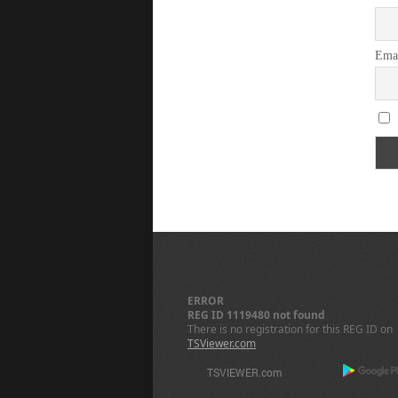
Ema
ERROR
REG ID 1119480 not found
There is no registration for this REG ID on
TSViewer.com