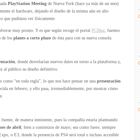
de
asada
PlayStation Meeting
de Nueva York (hace ya más de un mes)
forma
mente el hardware, dejando el diseño de la misma aún en alto
inminente
co que pudimos ver físicamente.
olverse muy pronto. Y es que según recoge el portal
PCMag
, fuentes
o de los
planes a corto plazo
de ésta para con su nueva consola.
entación
, donde desvelarían nuevos datos en torno a la plataforma y,
z al público su diseño definitivo.
to como “en toda regla”, lo que nos hace pensar en una
presentación
ida en febrero; y ello pasa, irremediablemente, por mostrar cómo
n.
a fuente, de manera inminente, pues la compañía estaría planteando
mes de abril
, bien a comienzos de mayo; sea como fuere, siempre
xpo, o E3, donde la presencia de PS4 será total e incluso accesible