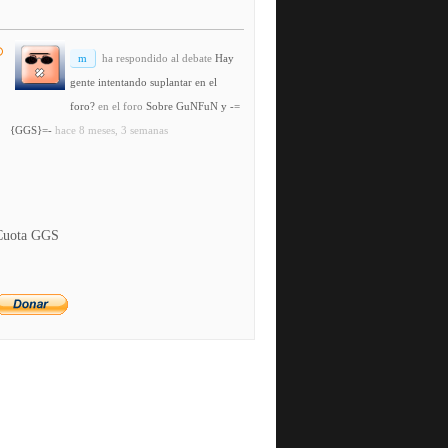
m
ha respondido al debate
Hay
gente intentando suplantar en el
foro?
en el foro
Sobre GuNFuN y -=
{GGS}=-
hace 8 meses, 3 semanas
Cuota GGS