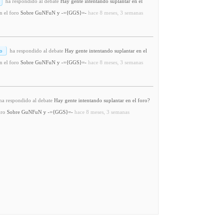
ha respondido al debate
Hay gente intentando suplantar en el
n el foro
Sobre GuNFuN y -={GGS}=-
hace 8 meses, 3 semanas
o
ha respondido al debate
Hay gente intentando suplantar en el
n el foro
Sobre GuNFuN y -={GGS}=-
hace 8 meses, 3 semanas
a respondido al debate
Hay gente intentando suplantar en el foro?
oro
Sobre GuNFuN y -={GGS}=-
hace 8 meses, 3 semanas