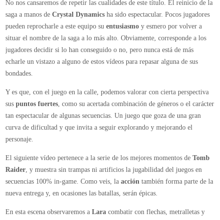
No nos cansaremos de repetir las cualidades de este título. El reinicio de la
la
saga a manos de
Crystal Dynamics
ha sido espectacular. Pocos jugadores
batalla
pueden reprocharle a este equipo su
entusiasmo
y esmero por volver a
de
situar el nombre de la saga a lo más alto. Obviamente, corresponde a los
los
jugadores decidir si lo han conseguido o no, pero nunca está de más
Guerreros
echarle un vistazo a alguno de estos vídeos para repasar alguna de sus
Oni
bondades.
Y es que, con el juego en la calle, podemos valorar con cierta perspectiva
sus
puntos fuertes
, como su acertada combinación de géneros o el carácter
tan espectacular de algunas secuencias. Un juego que goza de una gran
curva de dificultad y que invita a seguir explorando y mejorando el
personaje.
El siguiente vídeo pertenece a la serie de los mejores momentos de
Tomb
Raider
, y muestra sin trampas ni artificios la jugabilidad del juegos en
secuencias 100% in-game. Como veis, la
acción
también forma parte de la
nueva entrega y, en ocasiones las batallas, serán épicas.
En esta escena observaremos a
Lara
combatir con flechas, metralletas y