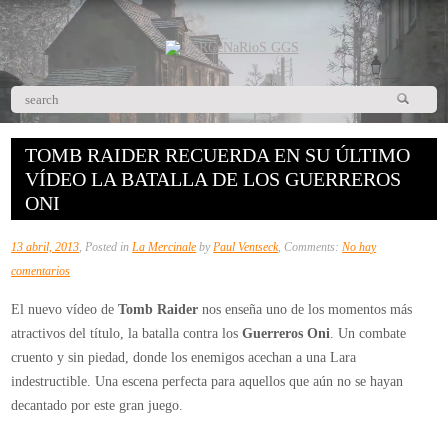
TOMB RAIDER RECUERDA EN SU ÚLTIMO
VÍDEO LA BATALLA DE LOS GUERREROS
ONI
13 abril, 2013
, Posted in
La Mercinale
by
Paul Ventseck
, Comments:
No hay
en
comentarios
Tomb
El nuevo vídeo de
Tomb Raider
nos enseña uno de los momentos más
Raider
atractivos del título, la batalla contra los
Guerreros Oni
. Un combate
recuerda
cruento y sin piedad, donde los enemigos acechan a una Lara
en
indestructible. Una escena perfecta para aquellos que aún no se hayan
su
decantado por este gran juego.
último
vídeo