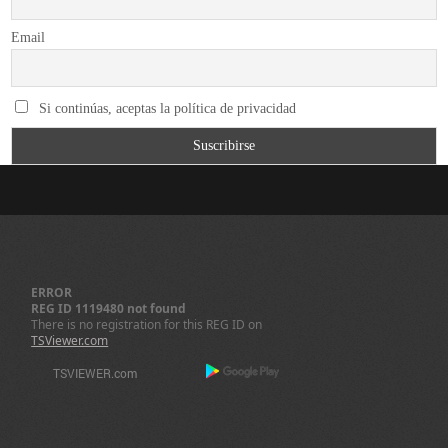
Email
Si continúas, aceptas la política de privacidad
ERROR
REG ID 1119480 not found
There is no registration for this REG ID on
TSViewer.com