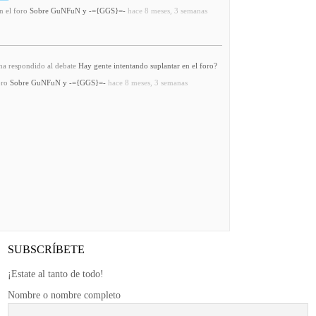
n el foro
Sobre GuNFuN y -={GGS}=-
hace 8 meses, 3 semanas
a respondido al debate
Hay gente intentando suplantar en el foro?
oro
Sobre GuNFuN y -={GGS}=-
hace 8 meses, 3 semanas
SUBSCRÍBETE
¡Estate al tanto de todo!
Nombre o nombre completo