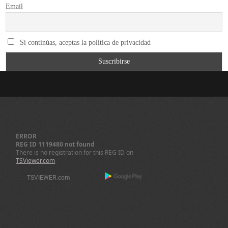
Email
Si continúas, aceptas la política de privacidad
ERROR
REG ID 1119480 not found
There is no registration for this REG ID on
TSViewer.com