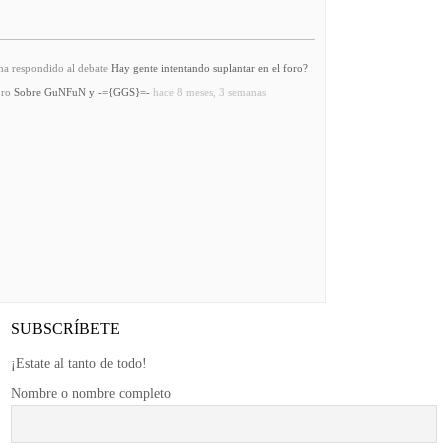
a respondido al debate
Hay gente intentando suplantar en el foro?
oro
Sobre GuNFuN y -={GGS}=-
hace 8 meses, 3 semanas
SUBSCRÍBETE
¡Estate al tanto de todo!
Nombre o nombre completo