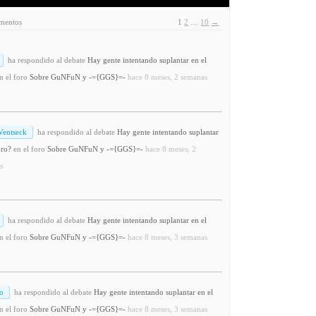
ementos
1
2
…
10
→
ha respondido al debate
Hay gente intentando suplantar en el
n el foro
Sobre GuNFuN y -={GGS}=-
hace 8 meses, 2 semanas
Ventseck
ha respondido al debate
Hay gente intentando suplantar
oro?
en el foro
Sobre GuNFuN y -={GGS}=-
hace 8 meses, 2
s
ha respondido al debate
Hay gente intentando suplantar en el
n el foro
Sobre GuNFuN y -={GGS}=-
hace 8 meses, 3 semanas
o
ha respondido al debate
Hay gente intentando suplantar en el
n el foro
Sobre GuNFuN y -={GGS}=-
hace 8 meses, 3 semanas