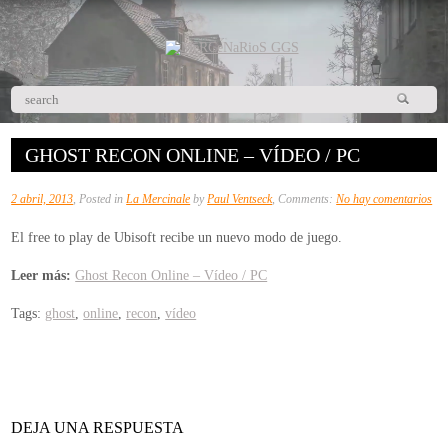
GHOST RECON ONLINE – VÍDEO / PC
en
2 abril, 2013
, Posted in
La Mercinale
by
Paul Ventseck
, Comments:
No hay comentarios
Gh
El free to play de Ubisoft recibe un nuevo modo de juego.
Re
Onl
Leer más:
Ghost Recon Online – Vídeo / PC
–
Tags:
ghost
,
online
,
recon
,
vídeo
Víd
/
PC
DEJA UNA RESPUESTA