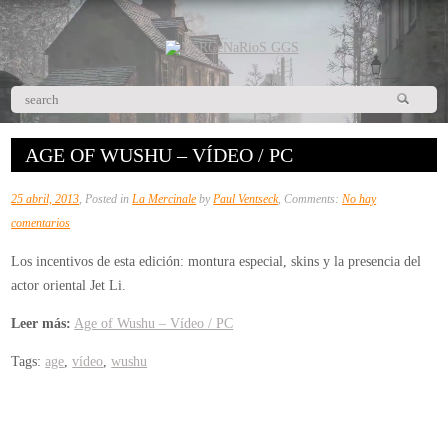
AGE OF WUSHU – VÍDEO / PC
25 abril, 2013
, Posted in
La Mercinale
by
Paul Ventseck
, Comments:
No hay
en
comentarios
Age
Los incentivos de esta edición: montura especial, skins y la presencia del
of
actor oriental Jet Li.
Wushu
–
Leer más:
Age of Wushu – Vídeo / PC
Vídeo
Tags:
age
,
vídeo
,
wushu
/
PC