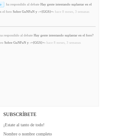
o
ha respondido al debate
Hay gente intentando suplantar en el
n el foro
Sobre GuNFuN y -={GGS}=-
hace 8 meses, 3 semanas
a respondido al debate
Hay gente intentando suplantar en el foro?
oro
Sobre GuNFuN y -={GGS}=-
hace 8 meses, 3 semanas
SUBSCRÍBETE
¡Estate al tanto de todo!
Nombre o nombre completo