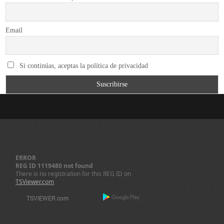
Email
Si continúas, aceptas la política de privacidad
ERROR
REG ID 1119480 not found
There is no registration for this REG ID on
TSViewer.com