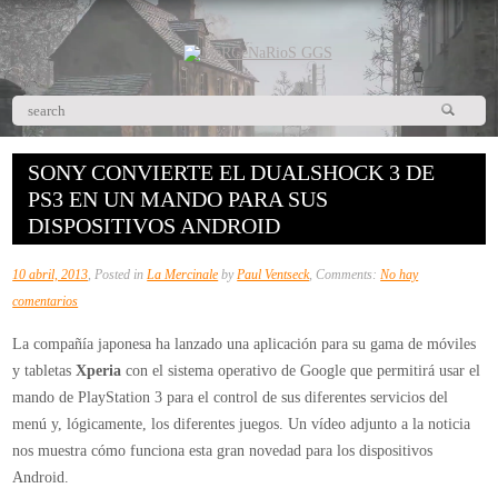
SONY CONVIERTE EL DUALSHOCK 3 DE
PS3 EN UN MANDO PARA SUS
DISPOSITIVOS ANDROID
10 abril, 2013
, Posted in
La Mercinale
by
Paul Ventseck
, Comments:
No hay
en
comentarios
Sony
La compañía japonesa ha lanzado una aplicación para su gama de móviles
convierte
y tabletas
Xperia
con el sistema operativo de Google que permitirá usar el
el
mando de PlayStation 3 para el control de sus diferentes servicios del
DualShock
menú y, lógicamente, los diferentes juegos. Un vídeo adjunto a la noticia
3
nos muestra cómo funciona esta gran novedad para los dispositivos
de
Android.
PS3