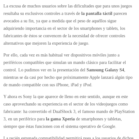
en
La excusa de muchos usuarios sobre las dificultades que para unos juegos
un
resultaba su exclusivos controles a través de
la pantalla táctil
parecen
mando
avocados a su fin, ya que a medida que el peso de aquéllos sigue
para
adquiriendo importancia en el sector de los smartphones y tablets, los
sus
fabricantes de éstos se convencen de la necesidad de ofrecer controles
dispositivos
alternativos que mejoren la experiencia de juego.
Android
Por ello, cada vez es más habitual ver dispositivos móviles junto a
periféricos compatibles que simulan un mando clásico para facilitar el
control. Lo pudimos ver en la presentación del
Samsung Galaxy S4
,
mientras se da casi por hecho que próximamente Apple lanzará algún tipo
de mando compatible con sus iPhone, iPad y iPod.
Y ahora es Sony la que aparece de lleno en este sentido, aunque en este
caso aprovechando su experiencia en el sector de los videojuegos como
fabricante: ha convertido el DualShock 3, el famoso mando de PlayStation
3, en un periférico para
la gama Xperia
de smartphones y tabletas,
siempre que éstas funcionen con el sistema operativo de Google.
La recién estrenada compatibilidad permitirá pues a los usuarios de dichos