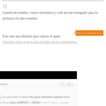
Guarda mi nombre, correo electrónico y web en este navegador para la
próxima vez que comente.
Este sitio usa Akismet para reducir el spam.
Aprende cómo se procesan los datos de tus comentarios.
ementos
1
2
…
10
→
ha respondido al debate
Hay gente intentando suplantar en el
n el foro
Sobre GuNFuN y -={GGS}=-
hace 8 meses, 1 semana