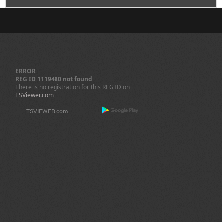
ERROR
REG ID 1119480 not found
There is no registration for this REG ID on
TSViewer.com