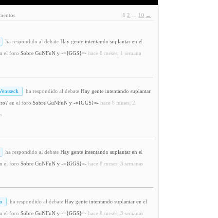
ementos
1
2
…
10
→
ha respondido al debate
Hay gente intentando suplantar en el
n el foro
Sobre GuNFuN y -={GGS}=-
hace 8 meses, 1 semana
Ventseck
ha respondido al debate
Hay gente intentando suplantar
oro?
en el foro
Sobre GuNFuN y -={GGS}=-
hace 8 meses, 2
s
ha respondido al debate
Hay gente intentando suplantar en el
n el foro
Sobre GuNFuN y -={GGS}=-
hace 8 meses, 3 semanas
o
ha respondido al debate
Hay gente intentando suplantar en el
n el foro
Sobre GuNFuN y -={GGS}=-
hace 8 meses, 3 semanas