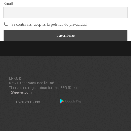
Email
Si continúas, aceptas la política de privacidad
ERROR
REG ID 1119480 not found
There is no registration for this REG ID on
TSViewer.com