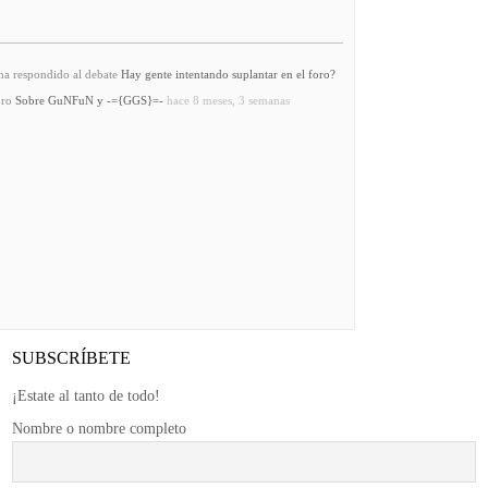
a respondido al debate
Hay gente intentando suplantar en el foro?
oro
Sobre GuNFuN y -={GGS}=-
hace 8 meses, 3 semanas
SUBSCRÍBETE
¡Estate al tanto de todo!
Nombre o nombre completo