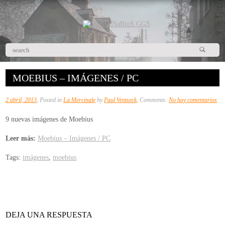
MOEBIUS – IMÁGENES / PC
en
2 abril, 2013
, Posted in
La Mercinale
by
Paul Ventseck
, Comments:
No hay comentarios
Mo
9 nuevas imágenes de Moebius
–
Im
Leer más:
Moebius – Imágenes / PC
/
Tags:
imágenes
,
moebius
PC
DEJA UNA RESPUESTA