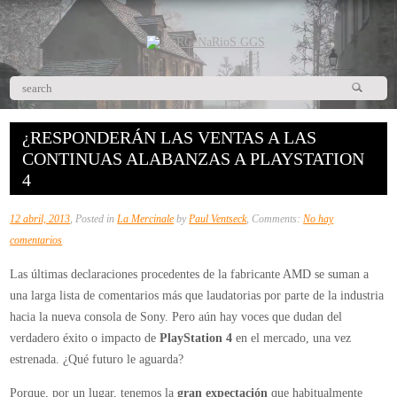
¿RESPONDERÁN LAS VENTAS A LAS
CONTINUAS ALABANZAS A PLAYSTATION
4
12 abril, 2013
, Posted in
La Mercinale
by
Paul Ventseck
, Comments:
No hay
en
comentarios
¿Responderán
Las últimas declaraciones procedentes de la fabricante AMD se suman a
las
una larga lista de comentarios más que laudatorias por parte de la industria
ventas
hacia la nueva consola de Sony. Pero aún hay voces que dudan del
a
verdadero éxito o impacto de
PlayStation 4
en el mercado, una vez
las
estrenada. ¿Qué futuro le aguarda?
continuas
alabanzas
Porque, por un lugar, tenemos la
gran expectación
que habitualmente