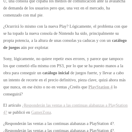
U, una consola que copaba los medios de comunicación ante la avalancha
de demanda de los usuarios pero que, una vez en el mercado, ha
comenzado con mal pie.
¿Ocurrirá lo mismo con la nueva Play? Lógicamente, el problema con que
se ha topado la nueva consola de Nintendo ha sido, principalmente su
propia potencia, a la altura de unas consolas ya caducas y con un
catálogo
de juegos
aún por explotar.
Sony, lógicamente, no quiere repetir esos errores, y parece que tampoco
los que cometió ella misma con PS3, por lo que se ha puesto manos a la
obra para conseguir un
catálogo inicial
de juegos fuerte, y llevar a cabo
un intento de recorte en el precio definitivo, pieza clave, quizá ahora más
que nunca, en ese éxito o no en ventas ¿Creéis que
PlayStation 4
lo
conseguirá?
El artículo
¿Responderán las ventas a las continuas alabanzas a PlayStation
4?
se publicó en
GamerZona
.
¿Responderán las ventas a las continuas alabanzas a PlayStation 4?.
¿Responderán las ventas a las continuas alabanzas a PlayStation 4?.