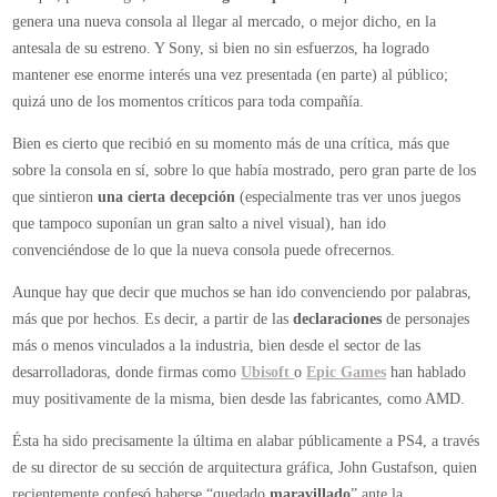
a
genera una nueva consola al llegar al mercado, o mejor dicho, en la
PlayStation
antesala de su estreno. Y Sony, si bien no sin esfuerzos, ha logrado
4
mantener ese enorme interés una vez presentada (en parte) al público;
quizá uno de los momentos críticos para toda compañía.
Bien es cierto que recibió en su momento más de una crítica, más que
sobre la consola en sí, sobre lo que había mostrado, pero gran parte de los
que sintieron
una cierta decepción
(especialmente tras ver unos juegos
que tampoco suponían un gran salto a nivel visual), han ido
convenciéndose de lo que la nueva consola puede ofrecernos.
Aunque hay que decir que muchos se han ido convenciendo por palabras,
más que por hechos. Es decir, a partir de las
declaraciones
de personajes
más o menos vinculados a la industria, bien desde el sector de las
desarrolladoras, donde firmas como
Ubisoft
o
Epic Games
han hablado
muy positivamente de la misma, bien desde las fabricantes, como AMD.
Ésta ha sido precisamente la última en alabar públicamente a PS4, a través
de su director de su sección de arquitectura gráfica, John Gustafson, quien
recientemente confesó haberse “quedado
maravillado
” ante la