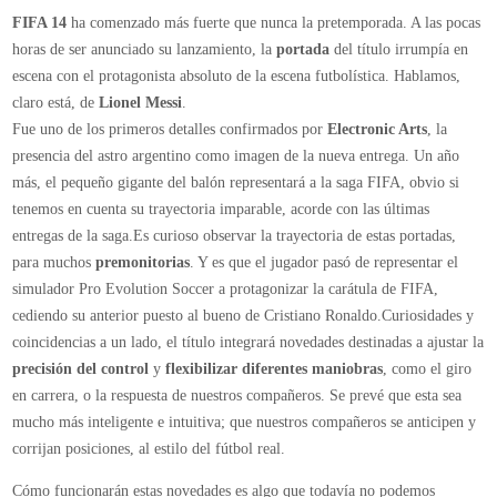
Lionel
FIFA 14
ha comenzado más fuerte que nunca la pretemporada. A las pocas
Messi
horas de ser anunciado su lanzamiento, la
portada
del título irrumpía en
protagoniza
escena con el protagonista absoluto de la escena futbolística. Hablamos,
la
claro está, de
Lionel Messi
.
portada
Fue uno de los primeros detalles confirmados por
Electronic Arts
, la
oficial
presencia del astro argentino como imagen de la nueva entrega. Un año
de
más, el pequeño gigante del balón representará a la saga FIFA, obvio si
FIFA
tenemos en cuenta su trayectoria imparable, acorde con las últimas
14
entregas de la saga.Es curioso observar la trayectoria de estas portadas,
para muchos
premonitorias
. Y es que el jugador pasó de representar el
simulador Pro Evolution Soccer a protagonizar la carátula de FIFA,
cediendo su anterior puesto al bueno de Cristiano Ronaldo.Curiosidades y
coincidencias a un lado, el título integrará novedades destinadas a ajustar la
precisión del control
y
flexibilizar diferentes maniobras
, como el giro
en carrera, o la respuesta de nuestros compañeros. Se prevé que esta sea
mucho más inteligente e intuitiva; que nuestros compañeros se anticipen y
corrijan posiciones, al estilo del fútbol real.
Cómo funcionarán estas novedades es algo que todavía no podemos