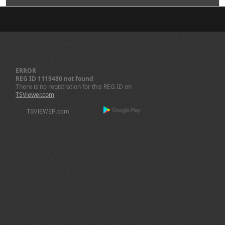
ERROR
REG ID 1119480 not found
There is no registration for this REG ID on
TSViewer.com