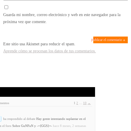
Guarda mi nombre, correo electrónico y web en este navegador para la
próxima vez que comente.
Este sitio usa Akismet para reducir el spam.
Aprende cómo se procesan los datos de tus comentarios.
ementos
1
2
…
10
→
ha respondido al debate
Hay gente intentando suplantar en el
n el foro
Sobre GuNFuN y -={GGS}=-
hace 8 meses, 2 semanas