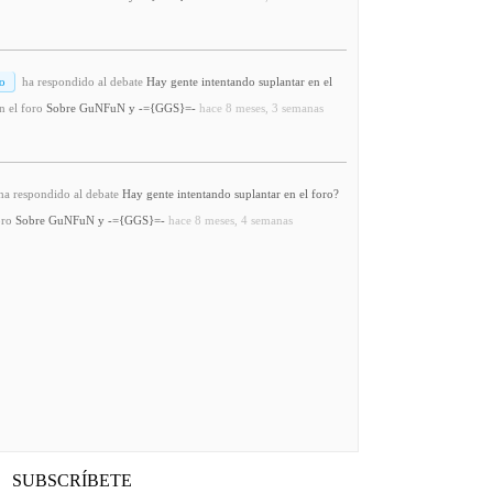
o
ha respondido al debate
Hay gente intentando suplantar en el
n el foro
Sobre GuNFuN y -={GGS}=-
hace 8 meses, 3 semanas
a respondido al debate
Hay gente intentando suplantar en el foro?
oro
Sobre GuNFuN y -={GGS}=-
hace 8 meses, 4 semanas
SUBSCRÍBETE