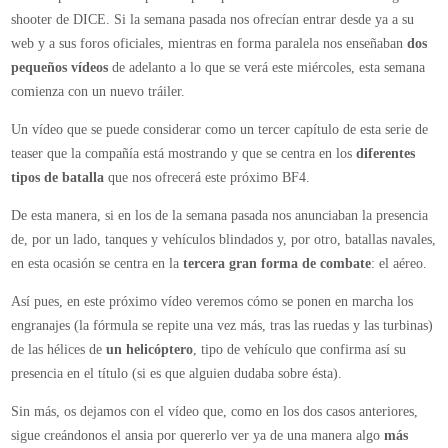
un
shooter de DICE. Si la semana pasada nos ofrecían entrar desde ya a su
nuevo
web y a sus foros oficiales, mientras en forma paralela nos enseñaban
dos
vídeo
pequeños vídeos
de adelanto a lo que se verá este miércoles, esta semana
antes
comienza con un nuevo tráiler.
de
Un vídeo que se puede considerar como un tercer capítulo de esta serie de
su
teaser que la compañía está mostrando y que se centra en los
diferentes
inminente
tipos de batalla
que nos ofrecerá este próximo BF4.
presentación
De esta manera, si en los de la semana pasada nos anunciaban la presencia
de, por un lado, tanques y vehículos blindados y, por otro, batallas navales,
en esta ocasión se centra en la
tercera gran forma de combate
: el aéreo.
Así pues, en este próximo vídeo veremos cómo se ponen en marcha los
engranajes (la fórmula se repite una vez más, tras las ruedas y las turbinas)
de las hélices de
un helicóptero
, tipo de vehículo que confirma así su
presencia en el título (si es que alguien dudaba sobre ésta).
Sin más, os dejamos con el vídeo que, como en los dos casos anteriores,
sigue creándonos el ansia por quererlo ver ya de una manera algo
más