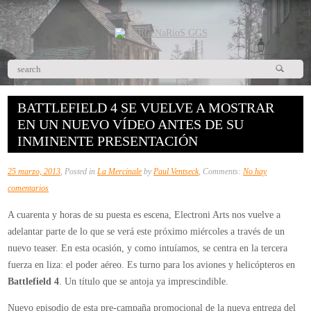
BATTLEFIELD 4 SE VUELVE A MOSTRAR
EN UN NUEVO VÍDEO ANTES DE SU
INMINENTE PRESENTACIÓN
25 marzo, 2013
, Posted in
La Mercinale
by
Paul Ventseck
, Comments:
No hay
en
comentarios
Battlefield
A cuarenta y horas de su puesta es escena, Electroni Arts nos vuelve a
4
adelantar parte de lo que se verá este próximo miércoles a través de un
se
nuevo teaser. En esta ocasión, y como intuíamos, se centra en la tercera
vuelve
fuerza en liza: el poder aéreo. Es turno para los aviones y helicópteros en
a
Battlefield 4
. Un título que se antoja ya imprescindible.
mostrar
en
Nuevo episodio de esta pre-campaña promocional de la nueva entrega del