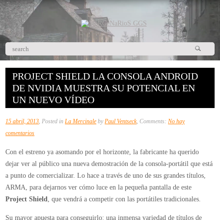
PROJECT SHIELD LA CONSOLA ANDROID
DE NVIDIA MUESTRA SU POTENCIAL EN
UN NUEVO VÍDEO
15 abril, 2013
, Posted in
La Mercinale
by
Paul Ventseck
, Comments:
No hay
en
comentarios
Project
Con el estreno ya asomando por el horizonte, la fabricante ha querido
Shield
dejar ver al público una nueva demostración de la consola-portátil que está
la
a punto de comercializar. Lo hace a través de uno de sus grandes títulos,
consola
ARMA, para dejarnos ver cómo luce en la pequeña pantalla de este
Android
Project Shield
, que vendrá a competir con las portátiles tradicionales.
de
Nvidia
Su mayor apuesta para conseguirlo: una inmensa variedad de títulos de