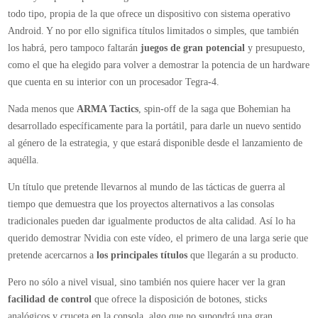
muestra
todo tipo, propia de la que ofrece un dispositivo con sistema operativo
su
Android. Y no por ello significa títulos limitados o simples, que también
potencial
los habrá, pero tampoco faltarán
juegos de gran potencial
y presupuesto,
en
como el que ha elegido para volver a demostrar la potencia de un hardware
un
que cuenta en su interior con un procesador Tegra-4.
nuevo
Nada menos que
ARMA Tactics
, spin-off de la saga que Bohemian ha
vídeo
desarrollado específicamente para la portátil, para darle un nuevo sentido
al género de la estrategia, y que estará disponible desde el lanzamiento de
aquélla.
Un título que pretende llevarnos al mundo de las tácticas de guerra al
tiempo que demuestra que los proyectos alternativos a las consolas
tradicionales pueden dar igualmente productos de alta calidad. Así lo ha
querido demostrar Nvidia con este vídeo, el primero de una larga serie que
pretende acercarnos a
los principales títulos
que llegarán a su producto.
Pero no sólo a nivel visual, sino también nos quiere hacer ver la gran
facilidad de control
que ofrece la disposición de botones, sticks
analógicos y cruceta en la consola, algo que no supondrá una gran