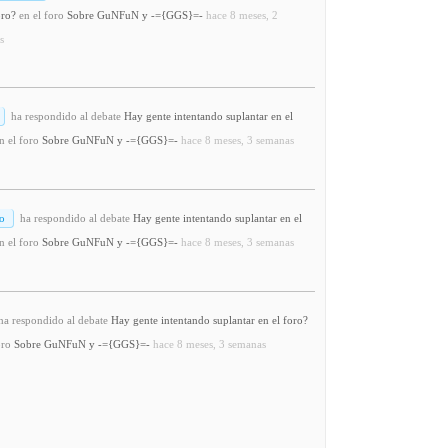
oro?
en el foro
Sobre GuNFuN y -={GGS}=-
hace 8 meses, 2
s
ha respondido al debate
Hay gente intentando suplantar en el
n el foro
Sobre GuNFuN y -={GGS}=-
hace 8 meses, 3 semanas
o
ha respondido al debate
Hay gente intentando suplantar en el
n el foro
Sobre GuNFuN y -={GGS}=-
hace 8 meses, 3 semanas
a respondido al debate
Hay gente intentando suplantar en el foro?
oro
Sobre GuNFuN y -={GGS}=-
hace 8 meses, 3 semanas