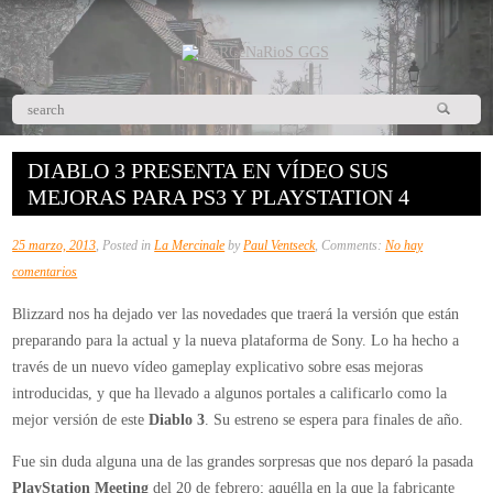
DIABLO 3 PRESENTA EN VÍDEO SUS
MEJORAS PARA PS3 Y PLAYSTATION 4
25 marzo, 2013
, Posted in
La Mercinale
by
Paul Ventseck
, Comments:
No hay
en
comentarios
Diablo
Blizzard nos ha dejado ver las novedades que traerá la versión que están
3
preparando para la actual y la nueva plataforma de Sony. Lo ha hecho a
presenta
través de un nuevo vídeo gameplay explicativo sobre esas mejoras
en
introducidas, y que ha llevado a algunos portales a calificarlo como la
vídeo
mejor versión de este
Diablo 3
. Su estreno se espera para finales de año.
sus
mejoras
Fue sin duda alguna una de las grandes sorpresas que nos deparó la pasada
para
PlayStation Meeting
del 20 de febrero; aquélla en la que la fabricante