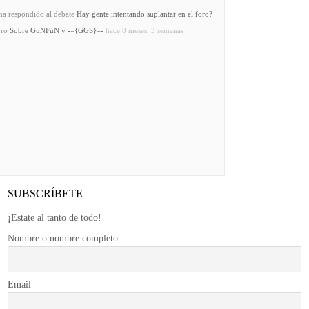
a respondido al debate
Hay gente intentando suplantar en el foro?
oro
Sobre GuNFuN y -={GGS}=-
hace 8 meses, 3 semanas
SUBSCRÍBETE
¡Estate al tanto de todo!
Nombre o nombre completo
Email