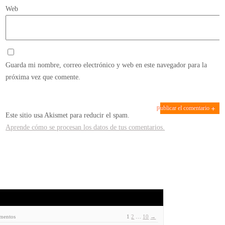
Web
Guarda mi nombre, correo electrónico y web en este navegador para la
próxima vez que comente.
Este sitio usa Akismet para reducir el spam.
Aprende cómo se procesan los datos de tus comentarios.
ementos
1
2
…
10
→