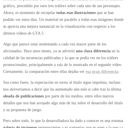
úl
gráfico, precedido por esos tres tráilers sobre cada uno de sus personajes.
il
Ahora, es momento de recopilar
todas esas ilustraciones
que se han
de
podido ver estos días. Un material en paralelo a todas esas imágenes donde
G
se aprecia una mejora sustancial en la visualización con respecto a los
5
últimos vídeos de GTA 5.
no
pr
Algo que parece estar molestando a cada vez mayor parte de los
a
aficionados. Hace unos meses, ya se advirtió
una clara diferencia
en la
nu
calidad de las secuencias publicadas y la que se podía ver en los tráilers
pe
promocionales, principalmente a raíz de lo mostrado en el segundo vídeo.
Ciertamente, la comparación entre ellas dejaba ver
esa gran diferencia
.
Sea como fuere, la expectación en torno al título sigue impoluta, incluso
nos atreveríamos a decir que ha aumentado aún más si cabe tras la última
oleada de publicaciones
por parte de los medios, entre ellos nuevos
detalles que nos han arrojado algo más de luz sobre el desarrollo del título
y su propuesta de juego.
Pero sobre todo, lo que la desarrolladora ha dado a conocer es una extensa
galería de imágenes
pertenecientes a su gameplay que se unen a la que
ya