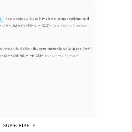
o
ha respondido al debate
Hay gente intentando suplantar en el
n el foro
Sobre GuNFuN y -={GGS}=-
hace 8 meses, 3 semanas
a respondido al debate
Hay gente intentando suplantar en el foro?
oro
Sobre GuNFuN y -={GGS}=-
hace 8 meses, 3 semanas
SUBSCRÍBETE