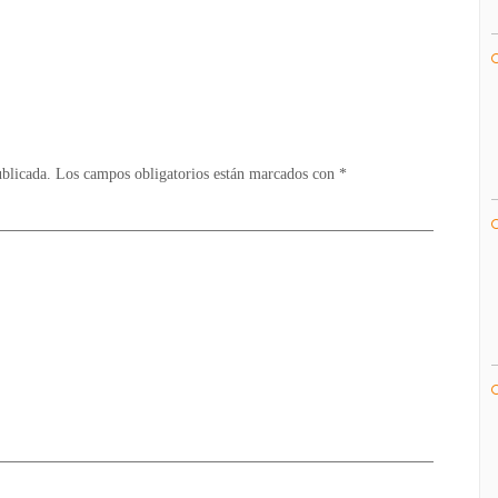
X-
2
HD
Remaster
confirma
algunas
de
ublicada.
Los campos obligatorios están marcados con
*
sus
mejoras
audiovisuales