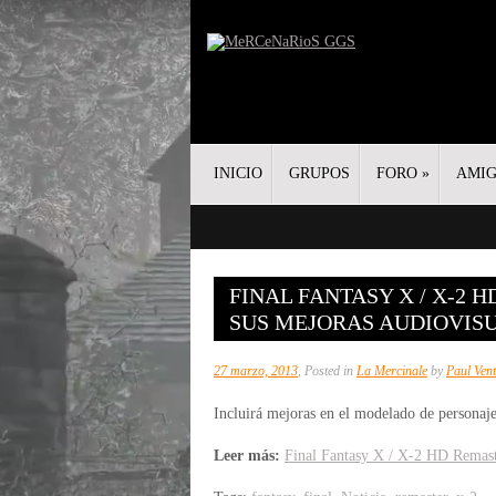
INICIO
GRUPOS
FORO
»
AMI
FINAL FANTASY X / X-2
SUS MEJORAS AUDIOVIS
27 marzo, 2013
, Posted in
La Mercinale
by
Paul Vent
Incluirá mejoras en el modelado de personajes
Leer más:
Final Fantasy X / X-2 HD Remaste