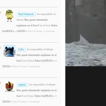
Paul Ventseck
ha respondido al
debate
Hay gente intentando
suplantar en el foro?
en el foro
Sobre
GuNFuN y -={GGS}=-
hace 8 meses, 2 semanas
InXs
ha respondido al debate
Hay gente intentando suplantar en el
foro?
en el foro
Sobre GuNFuN y -=
{GGS}=-
hace 8 meses, 3 semanas
angelo
ha respondido al debate
Hay gente intentando suplantar en el
foro?
en el foro
Sobre GuNFuN y -=
{GGS}=-
hace 8 meses, 3 semanas