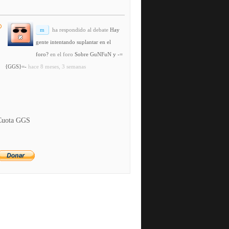
m
ha respondido al debate
Hay
gente intentando suplantar en el
foro?
en el foro
Sobre GuNFuN y -=
{GGS}=-
hace 8 meses, 3 semanas
Cuota GGS