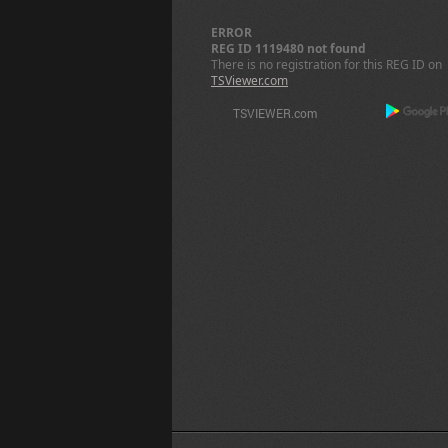
ERROR
REG ID 1119480 not found
There is no registration for this REG ID on
TSViewer.com