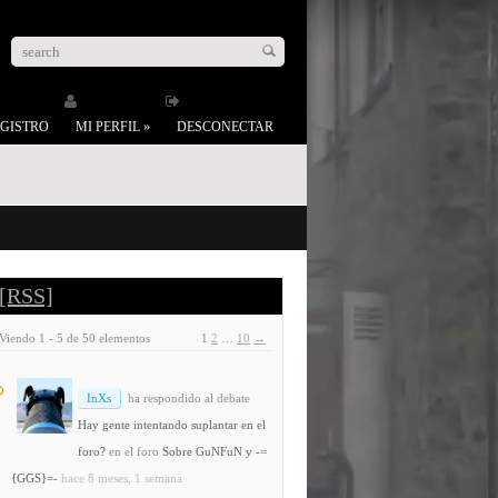
GISTRO
MI PERFIL
»
DESCONECTAR
[RSS]
Viendo 1 - 5 de 50 elementos
1
2
…
10
→
InXs
ha respondido al debate
Hay gente intentando suplantar en el
foro?
en el foro
Sobre GuNFuN y -=
{GGS}=-
hace 8 meses, 1 semana