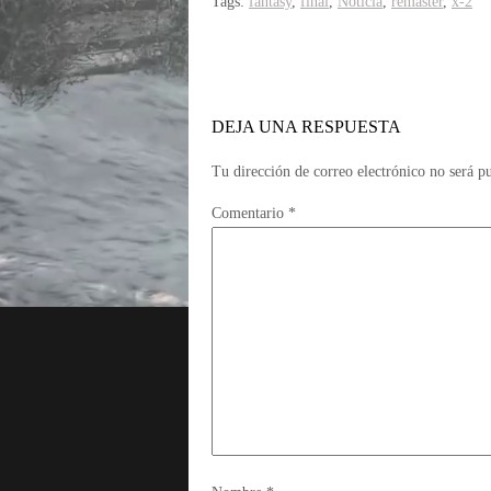
Tags:
fantasy
,
final
,
Noticia
,
remaster
,
x-2
DEJA UNA RESPUESTA
Tu dirección de correo electrónico no será p
Comentario
*