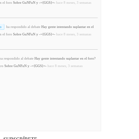
n el foro
Sobre GuNFuN y -={GGS}=-
hace 8 meses, 3 semanas
o
ha respondido al debate
Hay gente intentando suplantar en el
n el foro
Sobre GuNFuN y -={GGS}=-
hace 8 meses, 3 semanas
a respondido al debate
Hay gente intentando suplantar en el foro?
oro
Sobre GuNFuN y -={GGS}=-
hace 8 meses, 3 semanas