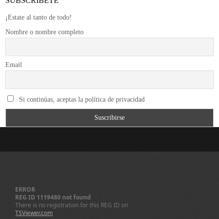
SUBSCRÍBETE
¡Estate al tanto de todo!
Nombre o nombre completo
Email
Si continúas, aceptas la política de privacidad
ERROR
REG ID 1119480 not found
There is no registration for this REG ID on
TSViewer.com