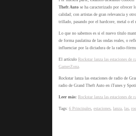
Theft Auto
se ha caracterizado por ofrecer l
calidad; con artistas de gran relevancia y ot
trillado, pasando por el hardcore, metal o el
Lo que no sabemos es si el nuevo título man
de forma paulatina de las ondas reales, o ref
influenciar por la dictadura de la radio-fórm
El artículo
Rockstar lanza las estaciones de 
GamerZona
.
Rockstar lanza las estaciones de radio de Gr
radio de Grand Theft Auto en iTunes y Spoti
Leer más:
Rockstar lanza las estaciones de 
Tags:
6 Principales
,
estaciones
,
lanza
,
las
,
ro