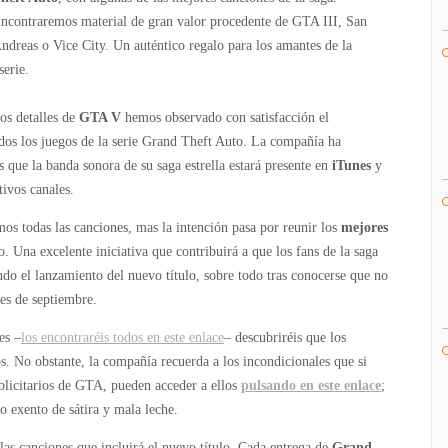
estaciones
ncontraremos material de gran valor procedente de GTA III, San
de
ndreas o Vice City. Un auténtico regalo para los amantes de la
radio
serie.
de
Grand
os detalles de
GTA V
hemos observado con satisfacción el
Theft
dos los juegos de la serie Grand Theft Auto. La compañía ha
Auto
s que la banda sonora de su saga estrella estará presente en
iTunes
y
en
tivos canales.
iTunes
y
os todas las canciones, mas la intención pasa por reunir los
mejores
Spotify
. Una excelente iniciativa que contribuirá a que los fans de la saga
ndo el lanzamiento del nuevo título, sobre todo tras conocerse que no
es de septiembre.
es –
los encontraréis todos en este enlace
– descubriréis que los
s. No obstante, la compañía recuerda a los incondicionales que si
ublicitarios de GTA, pueden acceder a ellos
pulsando en este enlace
;
o exento de sátira y mala leche.
las canciones que incluirá el nuevo título. Cada entrega de
Grand