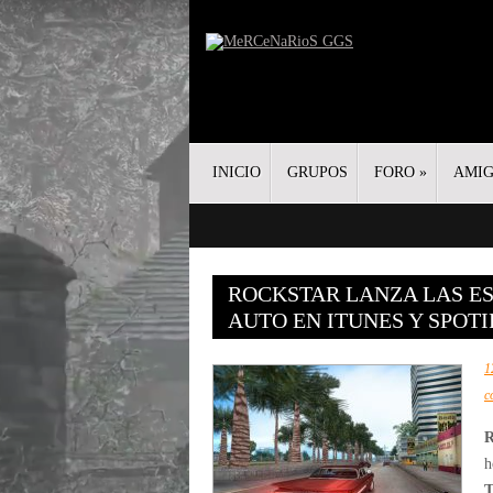
INICIO
GRUPOS
FORO
»
AMI
ROCKSTAR LANZA LAS ES
AUTO EN ITUNES Y SPOTI
1
c
R
h
T