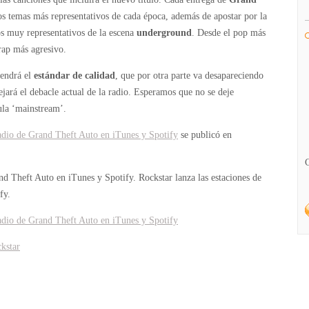
os temas más representativos de cada época, además de apostar por la
ros muy representativos de la escena
underground
. Desde el pop más
 rap más agresivo.
tendrá el
estándar de calidad
, que por otra parte va desapareciendo
lejará el debacle actual de la radio. Esperamos que no se deje
ula ‘mainstream’.
radio de Grand Theft Auto en iTunes y Spotify
se publicó en
and Theft Auto en iTunes y Spotify.
Rockstar lanza las estaciones de
fy.
radio de Grand Theft Auto en iTunes y Spotify
ckstar