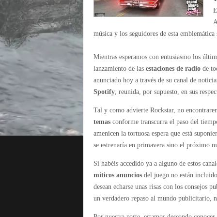
E
A
música y los seguidores de esta emblemática 
Mientras esperamos con entusiasmo los últim
lanzamiento de las
estaciones de radio
de to
anunciado hoy a través de su canal de noticia
Spotify
, reunida, por supuesto, en sus respec
Tal y como advierte Rockstar, no encontrarem
temas
conforme transcurra el paso del tiempo
amenicen la tortuosa espera que está suponie
se estrenaría en primavera sino el próximo m
Si habéis accedido ya a alguno de estos canal
míticos anuncios
del juego no están incluido
desean echarse unas risas con los consejos p
un verdadero repaso al mundo publicitario, n
Por nuestra parte, estamos deseando conocer 