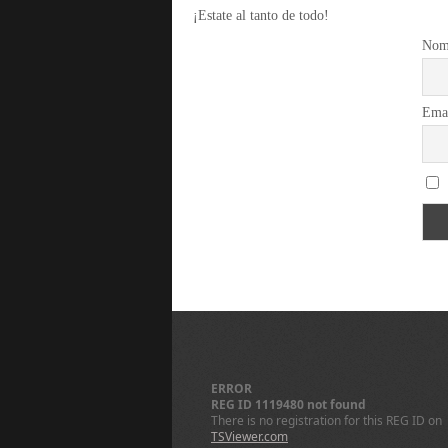
¡Estate al tanto de todo!
Nom
Ema
ERROR
REG ID 1119480 not found
There is no registration for this REG ID on
TSViewer.com