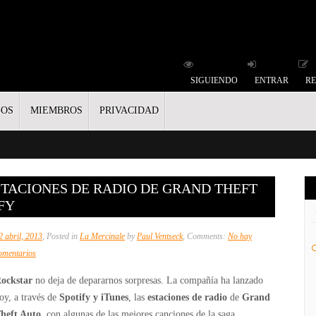
SIGUIENDO
ENTRAR
RE
GOS
MIEMBROS
PRIVACIDAD
TACIONES DE RADIO DE GRAND THEFT
FY
2 abril, 2013
, Posted in
La Mercinale
by
Paul Ventseck
, Comments:
No hay
en
omentarios
Rockstar
ockstar
no deja de depararnos sorpresas. La compañía ha lanzado
lanza
oy, a través de
Spotify y iTunes
, las
estaciones de radio
de
Grand
las
heft Auto
, con algunas de las mejores canciones de la saga.