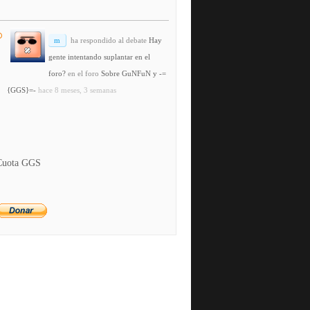
m
ha respondido al debate
Hay
gente intentando suplantar en el
foro?
en el foro
Sobre GuNFuN y -=
{GGS}=-
hace 8 meses, 3 semanas
Cuota GGS