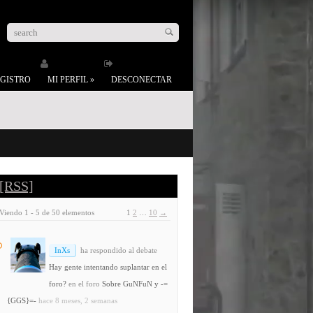
GISTRO
MI PERFIL
»
DESCONECTAR
[RSS]
Viendo 1 - 5 de 50 elementos
1
2
…
10
→
InXs
ha respondido al debate
Hay gente intentando suplantar en el
foro?
en el foro
Sobre GuNFuN y -=
{GGS}=-
hace 8 meses, 2 semanas