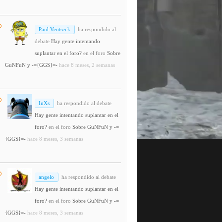
Paul Ventseck
ha respondido al
debate
Hay gente intentando
suplantar en el foro?
en el foro
Sobre
GuNFuN y -={GGS}=-
hace 8 meses, 2 semanas
InXs
ha respondido al debate
Hay gente intentando suplantar en el
foro?
en el foro
Sobre GuNFuN y -=
{GGS}=-
hace 8 meses, 3 semanas
angelo
ha respondido al debate
Hay gente intentando suplantar en el
foro?
en el foro
Sobre GuNFuN y -=
{GGS}=-
hace 8 meses, 3 semanas