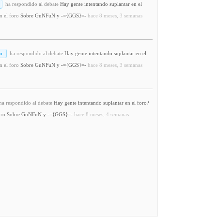
ha respondido al debate
Hay gente intentando suplantar en el
n el foro
Sobre GuNFuN y -={GGS}=-
hace 8 meses, 3 semanas
o
ha respondido al debate
Hay gente intentando suplantar en el
n el foro
Sobre GuNFuN y -={GGS}=-
hace 8 meses, 3 semanas
a respondido al debate
Hay gente intentando suplantar en el foro?
oro
Sobre GuNFuN y -={GGS}=-
hace 8 meses, 4 semanas