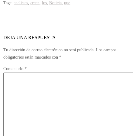
Tags:
analistas
,
creen
,
los
,
Noticia
,
que
Gears
of
War
y
God
DEJA UNA RESPUESTA
of
War
Tu dirección de correo electrónico no será publicada.
Los campos
han
obligatorios están marcados con
*
rendido
Comentario
*
por
debajo
de
lo
esperado
en
lo
comercial