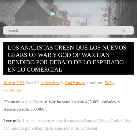
LOS ANALISTAS CREEN QUE LOS NUEVOS
GEARS OF WAR Y GOD OF WAR HAN
RENDIDO POR DEBAJO DE LO ESPERADO
EN LO COMERCIAL
16 abril, 2013
, Posted in
La Mercinale
by
Paul Ventseck
, Comments:
No hay
en
comentarios
Los
"Estimamos que Gears of War ha vendido sólo 425.000 unidades, y
analistas
Ascension sólo 360.000".
creen
que
Leer más:
Los analistas creen que los nuevos Gears of War y God of War
los
han rendido por debajo de lo esperado en lo comercial
nuevos