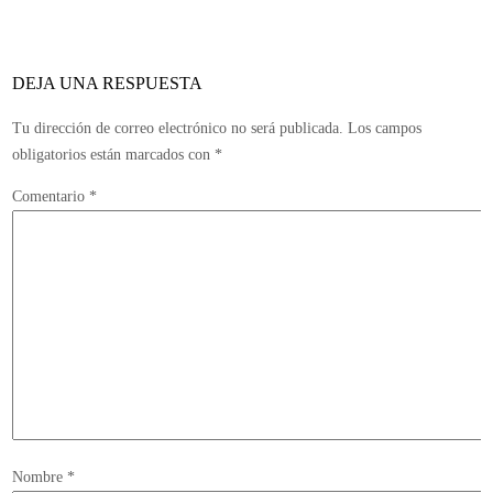
po
ha
en
DEJA UNA RESPUESTA
Pla
4
Tu dirección de correo electrónico no será publicada.
Los campos
obligatorios están marcados con
*
Comentario
*
Nombre
*