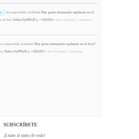
o
ha respondido al debate
Hay gente intentando suplantar en el
n el foro
Sobre GuNFuN y -={GGS}=-
hace 8 meses, 3 semanas
a respondido al debate
Hay gente intentando suplantar en el foro?
oro
Sobre GuNFuN y -={GGS}=-
hace 8 meses, 3 semanas
SUBSCRÍBETE
¡Estate al tanto de todo!