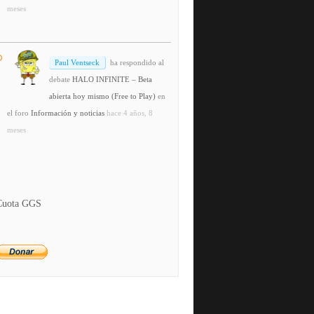
meses
Paul Ventseck
ha respondido al
debate
HALO INFINITE – Beta
abierta hoy mismo (Free to Play)
en
el foro
Información y noticias
hace 4 años, 8
meses
Cuota GGS