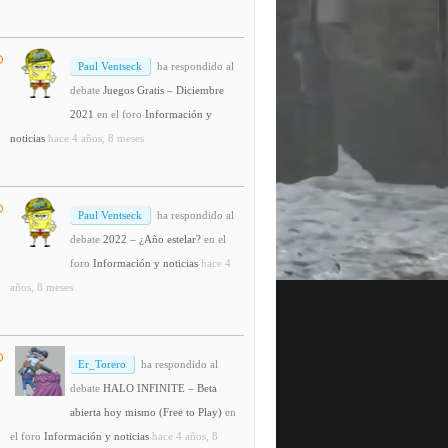
Paul Ventseck
ha respondido al
debate
Juegos Gratis – Diciembre
2021
en el foro
Información y
noticias
hace 4 años, 8 meses
Paul Ventseck
ha respondido al
debate
2022 – ¿Año estelar?
en el
foro
Información y noticias
hace 4
años, 8 meses
Er_Torero
ha respondido al
debate
HALO INFINITE – Beta
abierta hoy mismo (Free to Play)
en
el foro
Información y noticias
hace 4 años, 8