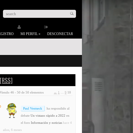
EGISTRO
MI PERFIL
»
DESCONECTAR
[RSS]
Viendo 46 - 50 de 50 elementos
←
1
…
9
10
Paul Ventseck
ha respondido al
debate
Un vistazo rápido a 2022
en
el foro
Información y noticias
hace 4
años, 6 meses