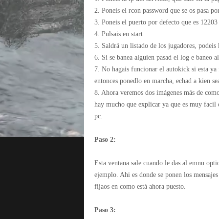
2. Poneis el rcon password que se os pasa po
3. Poneis el puerto por defecto que es 12203
4. Pulsais en start
5. Saldrá un listado de los jugadores, podeis 
6. Si se banea alguien pasad el log e baneo a
7. No hagais funcionar el autokick si esta ya 
entonces ponedlo en marcha, echad a kien sea
8. Ahora veremos dos imágenes más de como s
hay mucho que explicar ya que es muy facil e
pc.
Paso 2:
Esta ventana sale cuando le das al emnu opt
ejemplo. Ahi es donde se ponen los mensajes 
fijaos en como está ahora puesto.
Paso 3: