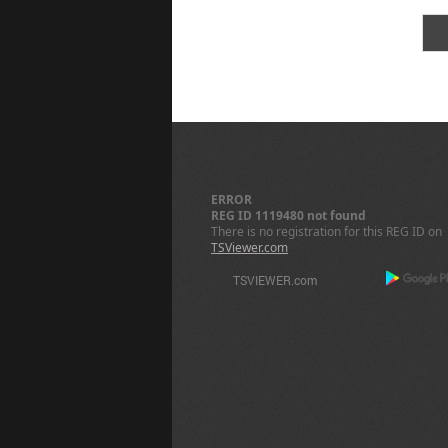
ERROR
REG ID 1119480 not found
There is no registration for this REG ID on
TSViewer.com