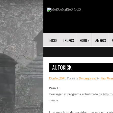
INICIO
GRUPOS
FORO
»
AMIGOS
AUTOKICK
15 julio, 2004
, Posted in
Uncategorised
by
Paul Vent
Paso 1:
Descargar el programa actualizado de
http:/
menos:
1. Poneis la ip del servidor, que sale en la p