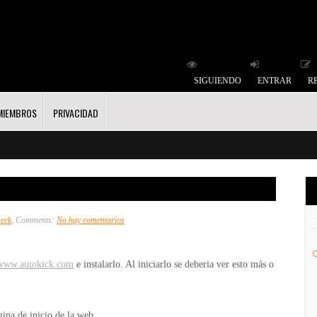
SIGUIENDO
ENTRAR
R
MIEMBROS
PRIVACIDAD
en
seck
, Comments:
No hay comentarios
Autokick
/www.autokick.com
e instalarlo. Al iniciarlo se deberia ver esto más o
ágina de inicio de la web.