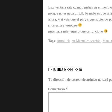
Esta ventana sale cuando pulsas en el menu op
porque no es nada dificil, lo malo es que est
ahora, y si veis que el ping sigue subiendo po
si os echa a vosotros
pues nada más, espero que os funcione
Tags:
Autokick
,
en Manuales sección
,
Manual
DEJA UNA RESPUESTA
Tu dirección de correo electrónico no será p
Comentario
*