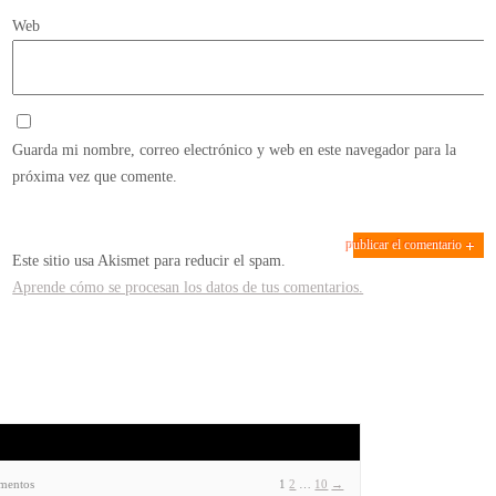
Web
Guarda mi nombre, correo electrónico y web en este navegador para la
próxima vez que comente.
Este sitio usa Akismet para reducir el spam.
Aprende cómo se procesan los datos de tus comentarios.
ementos
1
2
…
10
→