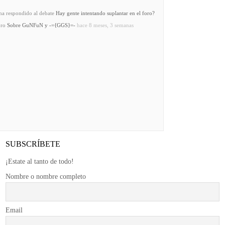
a respondido al debate
Hay gente intentando suplantar en el foro?
oro
Sobre GuNFuN y -={GGS}=-
hace 8 meses, 3 semanas
SUBSCRÍBETE
¡Estate al tanto de todo!
Nombre o nombre completo
Email