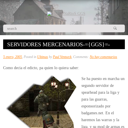
SERVIDORES MERCENARIOS-={GGS}=-
en
5 enero, 2005
, Posted in
Ultimas
by
Paul Ventseck
, Comments:
No hay comentarios
Servido
Como decia el edicto, pa quien lo quiera saber:
MeRCeN
=
Se ha puesto en marcha un
{GGS}
segundo servidor de
spearhead para la liga y
para las guarras,
esponsorizado por
badgames.net. En el
haremos las warras y la
liga, y su mod de armas es