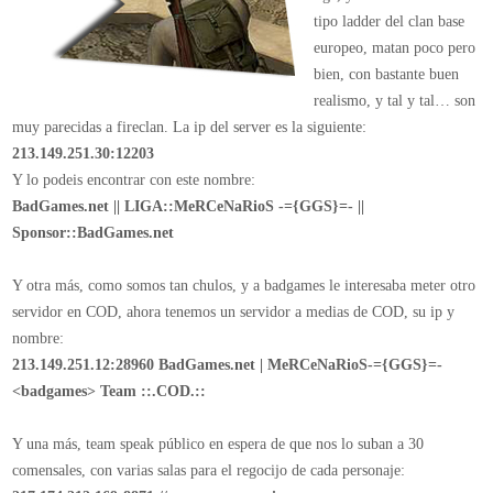
tipo ladder del clan base
europeo, matan poco pero
bien, con bastante buen
realismo, y tal y tal… son
muy parecidas a fireclan. La ip del server es la siguiente:
213.149.251.30:12203
Y lo podeis encontrar con este nombre:
BadGames.net || LIGA::MeRCeNaRioS -={GGS}=- ||
Sponsor::BadGames.net
Y otra más, como somos tan chulos, y a badgames le interesaba meter otro
servidor en COD, ahora tenemos un servidor a medias de COD, su ip y
nombre:
213.149.251.12:28960 BadGames.net | MeRCeNaRioS-={GGS}=-
<badgames> Team ::.COD.::
Y una más, team speak público en espera de que nos lo suban a 30
comensales, con varias salas para el regocijo de cada personaje: