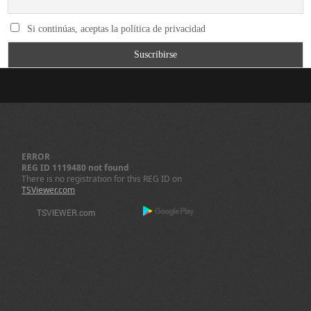
Si continúas, aceptas la política de privacidad
ERROR
REG ID 1119480 not found
There is no registration for this REG ID on
TSViewer.com