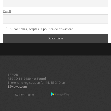
Email
Si continúas, aceptas la política de privacidad
ERROR
REG ID 1119480 not found
There is no registration for this REG ID on
TSViewer.com