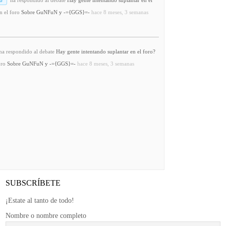
n el foro
Sobre GuNFuN y -={GGS}=-
hace 8 meses, 3 semanas
a respondido al debate
Hay gente intentando suplantar en el foro?
oro
Sobre GuNFuN y -={GGS}=-
hace 8 meses, 3 semanas
SUBSCRÍBETE
¡Estate al tanto de todo!
Nombre o nombre completo