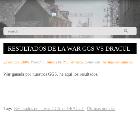
RESULTADOS DE LA WAR GGS VS DRACUL
en
23 octubre, 2004
, Posted in
Ultimas
by
Paul Ventseck
, Comments:
No hay comentarios
Resu
War ganada por nuestros GGS, he aquí los resultados.
de
la
war
GG
vs
Tags:
Resultados de la war GGS vs DRACUL
,
Últimas noticias
DRA