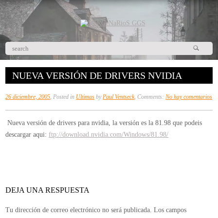
NUEVA VERSIÓN DE DRIVERS NVIDIA
en
26 diciembre, 2005
, Posted in
Ultimas
by
Paul Ventseck
, Comments:
No hay comentarios
Nu
ve
Nueva versión de drivers para nvidia, la versión es la 81.98 que podeis
de
descargar aqui:
ftp://download.nvidia.com/Windows/81.98/
dr
Nv
DEJA UNA RESPUESTA
Tu dirección de correo electrónico no será publicada.
Los campos