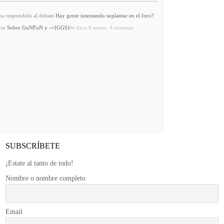
a respondido al debate
Hay gente intentando suplantar en el foro?
oro
Sobre GuNFuN y -={GGS}=-
hace 8 meses, 4 semanas
SUBSCRÍBETE
¡Estate al tanto de todo!
Nombre o nombre completo
Email