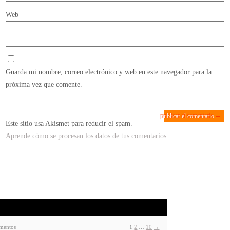
Web
Guarda mi nombre, correo electrónico y web en este navegador para la
próxima vez que comente.
Este sitio usa Akismet para reducir el spam.
Aprende cómo se procesan los datos de tus comentarios.
ementos
1
2
…
10
→