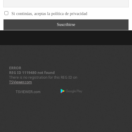
Si continúas, aceptas la política de privacidad
ERROR
REG ID 1119480 not found
There is no registration for this REG ID on
TSViewer.com