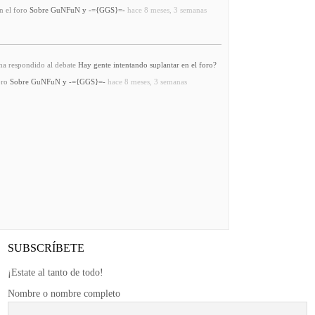
n el foro
Sobre GuNFuN y -={GGS}=-
hace 8 meses, 3 semanas
a respondido al debate
Hay gente intentando suplantar en el foro?
oro
Sobre GuNFuN y -={GGS}=-
hace 8 meses, 3 semanas
SUBSCRÍBETE
¡Estate al tanto de todo!
Nombre o nombre completo