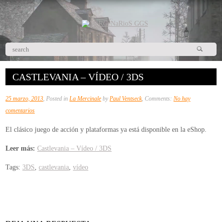
CASTLEVANIA – VÍDEO / 3DS
25 marzo, 2013
, Posted in
La Mercinale
by
Paul Ventseck
, Comments:
No hay
en
comentarios
Castlevania
El clásico juego de acción y plataformas ya está disponible en la eShop.
–
Vídeo
Leer más:
Castlevania – Vídeo / 3DS
/
Tags:
3DS
,
castlevania
,
vídeo
3DS