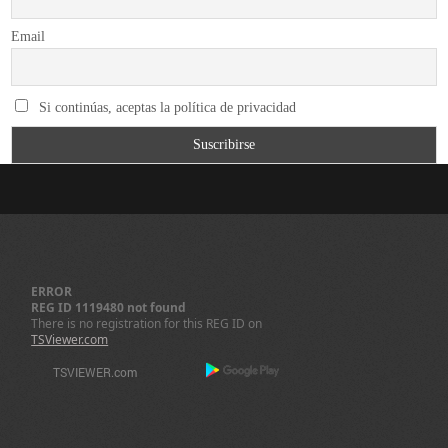
Email
Si continúas, aceptas la política de privacidad
ERROR
REG ID 1119480 not found
There is no registration for this REG ID on
TSViewer.com