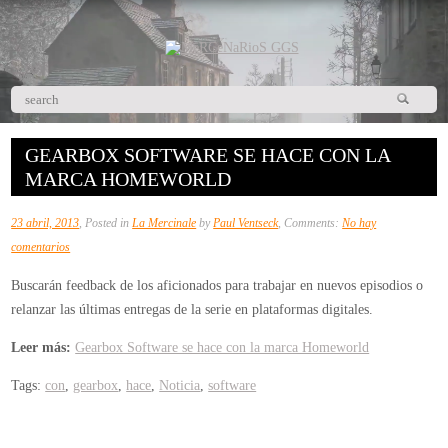
GEARBOX SOFTWARE SE HACE CON LA
MARCA HOMEWORLD
23 abril, 2013
, Posted in
La Mercinale
by
Paul Ventseck
, Comments:
No hay
en
comentarios
Gearbox
Buscarán feedback de los aficionados para trabajar en nuevos episodios o
Software
relanzar las últimas entregas de la serie en plataformas digitales.
se
hace
Leer más:
Gearbox Software se hace con la marca Homeworld
con
Tags:
con
,
gearbox
,
hace
,
Noticia
,
software
la
marca
Homeworld