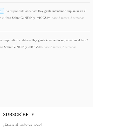
o
ha respondido al debate
Hay gente intentando suplantar en el
n el foro
Sobre GuNFuN y -={GGS}=-
hace 8 meses, 3 semanas
a respondido al debate
Hay gente intentando suplantar en el foro?
oro
Sobre GuNFuN y -={GGS}=-
hace 8 meses, 3 semanas
SUBSCRÍBETE
¡Estate al tanto de todo!