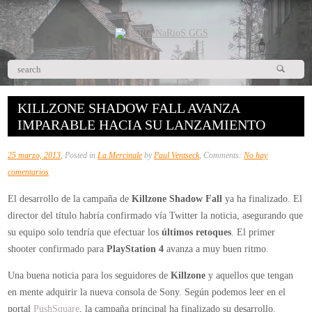
KILLZONE SHADOW FALL AVANZA
IMPARABLE HACIA SU LANZAMIENTO
25 marzo, 2013
, Posted in
La Mercinale
by
Paul Ventseck
, Comments:
No hay
en
comentarios
Killzone
El desarrollo de la campaña de
Killzone Shadow Fall
ya ha finalizado. El
Shadow
director del título habría confirmado vía Twitter la noticia, asegurando que
Fall
su equipo solo tendría que efectuar los
últimos retoques
. El primer
avanza
shooter confirmado para
PlayStation 4
avanza a muy buen ritmo.
imparable
hacia
Una buena noticia para los seguidores de
Killzone
y aquellos que tengan
su
en mente adquirir la nueva consola de Sony. Según podemos leer en el
lanzamiento
portal
PushSquare
, la campaña principal ha finalizado su desarrollo.