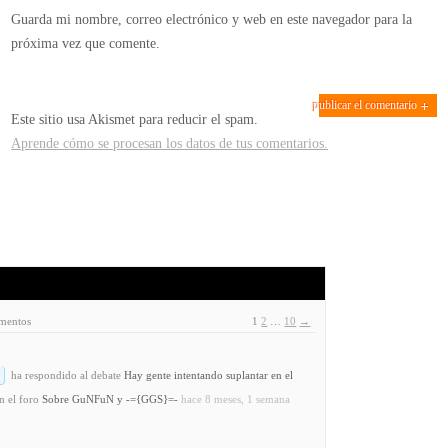
Guarda mi nombre, correo electrónico y web en este navegador para la
próxima vez que comente.
Este sitio usa Akismet para reducir el spam.
Aprende cómo se procesan los datos de tus comentarios.
ementos
1
2
…
10
→
ha respondido al debate
Hay gente intentando suplantar en el
n el foro
Sobre GuNFuN y -={GGS}=-
hace 8 meses, 1 semana