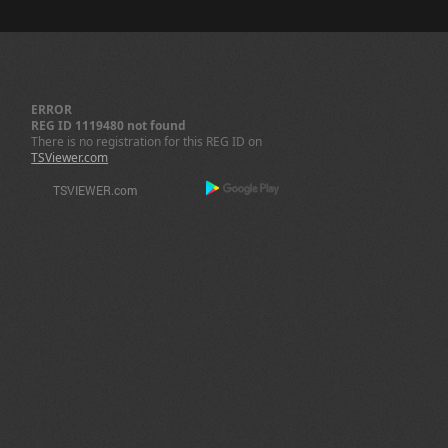
ERROR
REG ID 1119480 not found
There is no registration for this REG ID on
TSViewer.com