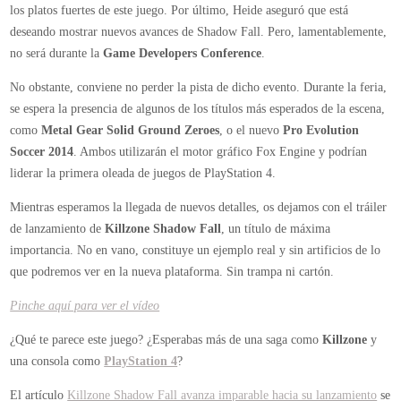
los platos fuertes de este juego. Por último, Heide aseguró que está
deseando mostrar nuevos avances de Shadow Fall. Pero, lamentablemente,
no será durante la
Game Developers Conference
.
No obstante, conviene no perder la pista de dicho evento. Durante la feria,
se espera la presencia de algunos de los títulos más esperados de la escena,
como
Metal Gear Solid Ground Zeroes
, o el nuevo
Pro Evolution
Soccer 2014
. Ambos utilizarán el motor gráfico Fox Engine y podrían
liderar la primera oleada de juegos de PlayStation 4.
Mientras esperamos la llegada de nuevos detalles, os dejamos con el tráiler
de lanzamiento de
Killzone Shadow Fall
, un título de máxima
importancia. No en vano, constituye un ejemplo real y sin artificios de lo
que podremos ver en la nueva plataforma. Sin trampa ni cartón.
Pinche aquí para ver el vídeo
¿Qué te parece este juego? ¿Esperabas más de una saga como
Killzone
y
una consola como
PlayStation 4
?
El artículo
Killzone Shadow Fall avanza imparable hacia su lanzamiento
se