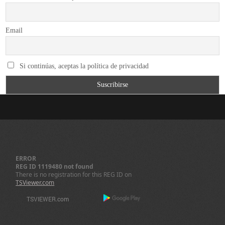
Email
Si continúas, aceptas la política de privacidad
ERROR
REG ID 1119480 not found
There is no registration for this REG ID on
TSViewer.com