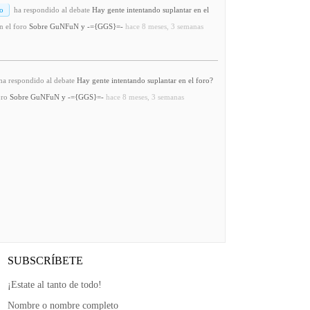
o
ha respondido al debate
Hay gente intentando suplantar en el
n el foro
Sobre GuNFuN y -={GGS}=-
hace 8 meses, 3 semanas
a respondido al debate
Hay gente intentando suplantar en el foro?
oro
Sobre GuNFuN y -={GGS}=-
hace 8 meses, 3 semanas
SUBSCRÍBETE
¡Estate al tanto de todo!
Nombre o nombre completo