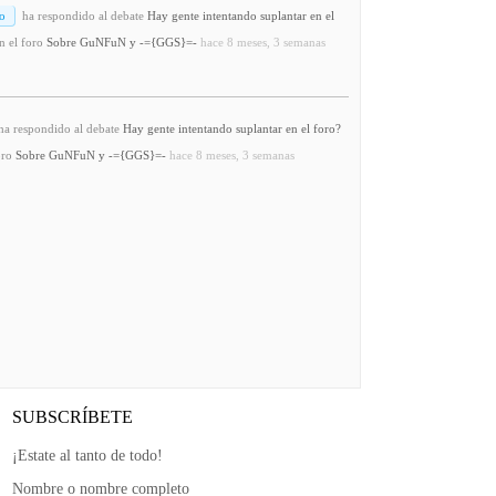
o
ha respondido al debate
Hay gente intentando suplantar en el
n el foro
Sobre GuNFuN y -={GGS}=-
hace 8 meses, 3 semanas
a respondido al debate
Hay gente intentando suplantar en el foro?
oro
Sobre GuNFuN y -={GGS}=-
hace 8 meses, 3 semanas
SUBSCRÍBETE
¡Estate al tanto de todo!
Nombre o nombre completo