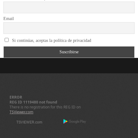
Email
Si continúas, aceptas la política de privacidad
ERROR
REG ID 1119480 not found
There is no registration for this REG ID on
TSViewer.com