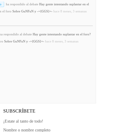
o
ha respondido al debate
Hay gente intentando suplantar en el
n el foro
Sobre GuNFuN y -={GGS}=-
hace 8 meses, 3 semanas
a respondido al debate
Hay gente intentando suplantar en el foro?
oro
Sobre GuNFuN y -={GGS}=-
hace 8 meses, 3 semanas
SUBSCRÍBETE
¡Estate al tanto de todo!
Nombre o nombre completo