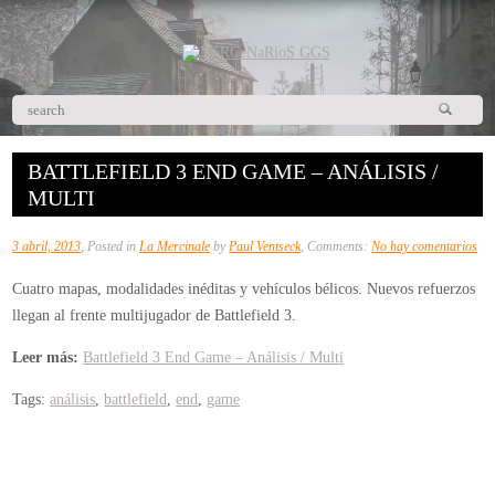
BATTLEFIELD 3 END GAME – ANÁLISIS /
MULTI
en
3 abril, 2013
, Posted in
La Mercinale
by
Paul Ventseck
, Comments:
No hay comentarios
Bat
Cuatro mapas, modalidades inéditas y vehículos bélicos. Nuevos refuerzos
3
llegan al frente multijugador de Battlefield 3.
En
Ga
Leer más:
Battlefield 3 End Game – Análisis / Multi
–
Tags:
análisis
,
battlefield
,
end
,
game
Aná
/
Mul