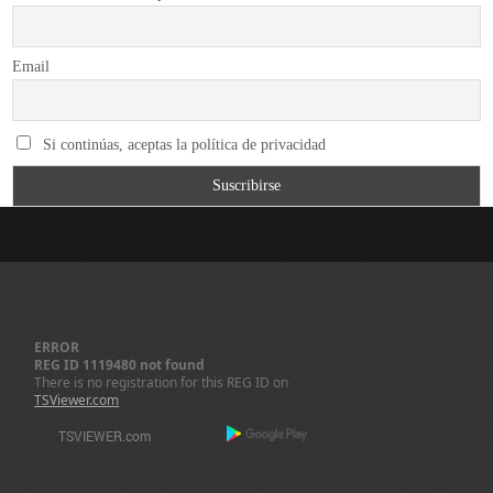
Email
Si continúas, aceptas la política de privacidad
ERROR
REG ID 1119480 not found
There is no registration for this REG ID on
TSViewer.com