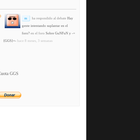
m
ha respondido al debate
Hay
gente intentando suplantar en el
foro?
en el foro
Sobre GuNFuN y -=
{GGS}=-
hace 8 meses, 3 semanas
Cuota GGS