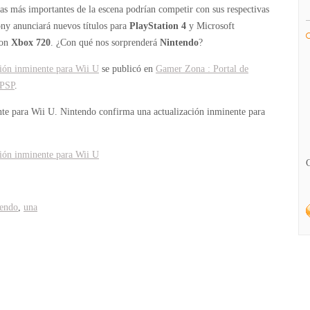
as más importantes de la escena podrían competir con sus respectivas
ny anunciará nuevos títulos para
PlayStation 4
y Microsoft
con
Xbox 720
. ¿Con qué nos sorprenderá
Nintendo
?
ión inminente para Wii U
se publicó en
Gamer Zona : Portal de
 PSP
.
nte para Wii U.
Nintendo confirma una actualización inminente para
ión inminente para Wii U
tendo
,
una