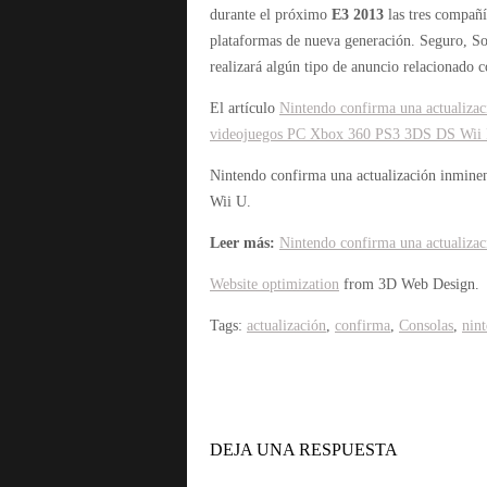
durante el próximo
E3 2013
las tres compañí
plataformas de nueva generación. Seguro, So
realizará algún tipo de anuncio relacionado 
El artículo
Nintendo confirma una actualizac
videojuegos PC Xbox 360 PS3 3DS DS Wii
Nintendo confirma una actualización inmine
Wii U.
Leer más:
Nintendo confirma una actualizac
Website optimization
from 3D Web Design.
Tags:
actualización
,
confirma
,
Consolas
,
nin
DEJA UNA RESPUESTA