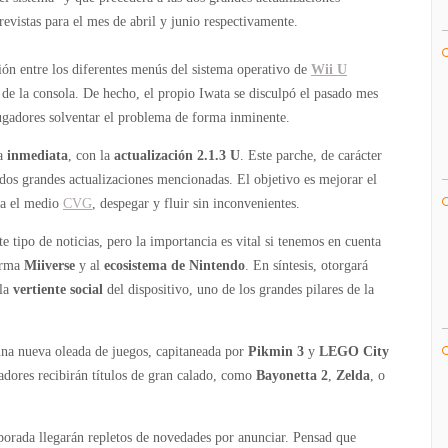
actualización
revistas para el mes de abril y junio respectivamente.
inminente
para
ión entre los diferentes menús del sistema operativo de
Wii U
Wii
 de la consola. De hecho, el propio Iwata se disculpó el pasado mes
U
jugadores solventar el problema de forma inminente.
ma
inmediata
, con la
actualización 2.1.3 U
. Este parche, de carácter
 dos grandes actualizaciones mencionadas. El objetivo es mejorar el
la el medio
CVG
, despegar y fluir sin inconvenientes.
e tipo de noticias, pero la importancia es vital si tenemos en cuenta
forma
Miiverse
y al
ecosistema de Nintendo
. En síntesis, otorgará
 la
vertiente social
del dispositivo, uno de los grandes pilares de la
una nueva oleada de juegos, capitaneada por
Pikmin 3
y
LEGO City
gadores recibirán títulos de gran calado, como
Bayonetta 2
,
Zelda
, o
porada llegarán repletos de novedades por anunciar. Pensad que