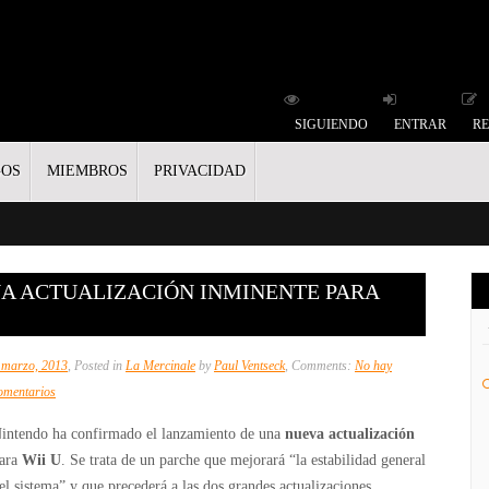
SIGUIENDO
ENTRAR
RE
GOS
MIEMBROS
PRIVACIDAD
A ACTUALIZACIÓN INMINENTE PARA
 marzo, 2013
, Posted in
La Mercinale
by
Paul Ventseck
, Comments:
No hay
en
omentarios
Nintendo
intendo ha confirmado el lanzamiento de una
nueva actualización
confirma
ara
Wii U
. Se trata de un parche que mejorará “la estabilidad general
una
el sistema” y que precederá a las dos grandes actualizaciones