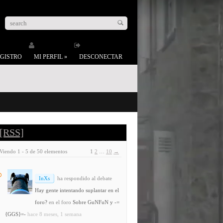
GISTRO
MI PERFIL
»
DESCONECTAR
[RSS]
Viendo 1 - 5 de 50 elementos
1
2
…
10
→
InXs
ha respondido al debate
Hay gente intentando suplantar en el
foro?
en el foro
Sobre GuNFuN y -=
{GGS}=-
hace 8 meses, 1 semana