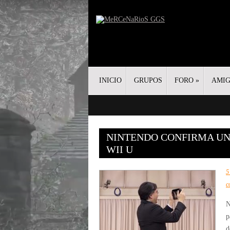
INICIO
GRUPOS
FORO
»
AMI
NINTENDO CONFIRMA UN
WII U
5
c
N
p
d