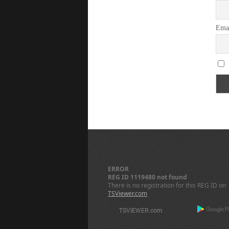
Ema
ERROR
REG ID 1119480 not found
There is no registration for this REG ID on
TSViewer.com