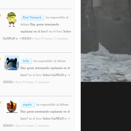
Paul Ventseck
ha respondido al
debate
Hay gente intentando
suplantar en el foro?
en el foro
Sobre
GuNFuN y -={GGS}=-
hace 8 meses, 2 semanas
InXs
ha respondido al debate
Hay gente intentando suplantar en el
foro?
en el foro
Sobre GuNFuN y -=
{GGS}=-
hace 8 meses, 3 semanas
angelo
ha respondido al debate
Hay gente intentando suplantar en el
foro?
en el foro
Sobre GuNFuN y -=
{GGS}=-
hace 8 meses, 3 semanas