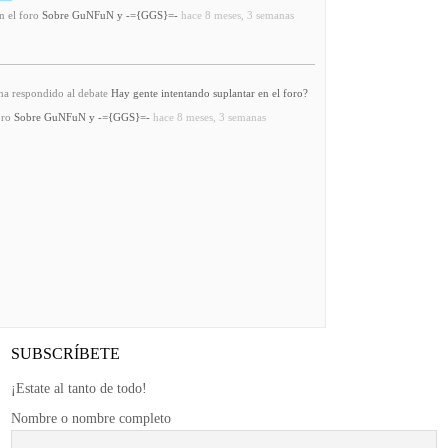
n el foro
Sobre GuNFuN y -={GGS}=-
hace 8 meses, 3 semanas
a respondido al debate
Hay gente intentando suplantar en el foro?
oro
Sobre GuNFuN y -={GGS}=-
hace 8 meses, 3 semanas
SUBSCRÍBETE
¡Estate al tanto de todo!
Nombre o nombre completo