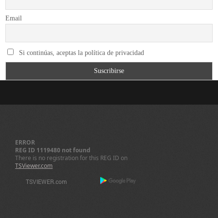
Email
Si continúas, aceptas la política de privacidad
ERROR
REG ID 1119480 not found
There is no registration for this REG ID on
TSViewer.com