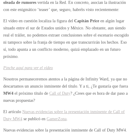
oleada de rumores
vertida en la Red. En concreto, asocian la ilustración
con este enigmático ‘teaser’ que, seguro, habréis visto recientemente:
El vídeo en cuestión localiza la figura del
Capitán Price
en algún lugar
situado entre el sur de Estados unidos y México. No obstante, aun siendo
real el tráiler, no podemos extraer conclusiones sobre el escenario escogido
ni tampoco sobre la franja de tiempo en que transcurrirán los hechos. Eso
sí, todo apunta a un conflicto moderno, quizá emplazado en un futuro
próximo.
Pinche aquí para ver el vídeo
Nosotros permaneceremos atentos a la página de Infinity Ward, ya que no
descartamos un anuncio inminente del título. Y a ti, ¿Te gustaría que fuera
MW4
el próximo título de
Call of Duty
? ¿Crees que es hora de dar paso a
nuevas propuestas?
El artículo
Nuevas evidencias sobre la presentación inminente de Call of
Duty MW4
se publicó en
GamerZona
.
Nuevas evidencias sobre la presentación inminente de Call of Duty MW4.