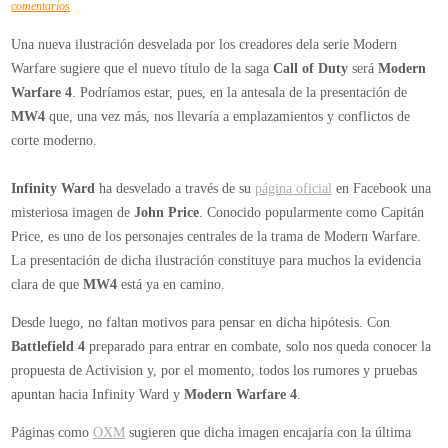
en
comentarios
Nuevas
Una nueva ilustración desvelada por los creadores dela serie Modern
evidencias
Warfare sugiere que el nuevo título de la saga
Call of Duty
será
Modern
sobre
Warfare 4
. Podríamos estar, pues, en la antesala de la presentación de
la
MW4
que, una vez más, nos llevaría a emplazamientos y conflictos de
presentación
corte moderno.
inminente
de
Infinity Ward
ha desvelado a través de su
página oficial
en Facebook una
Call
misteriosa imagen de
John Price
. Conocido popularmente como Capitán
of
Price, es uno de los personajes centrales de la trama de Modern Warfare.
Duty
La presentación de dicha ilustración constituye para muchos la evidencia
MW4
clara de que
MW4
está ya en camino.
Desde luego, no faltan motivos para pensar en dicha hipótesis. Con
Battlefield 4
preparado para entrar en combate, solo nos queda conocer la
propuesta de Activision y, por el momento, todos los rumores y pruebas
apuntan hacia Infinity Ward y
Modern Warfare 4
.
Páginas como
OXM
sugieren que dicha imagen encajaría con la última