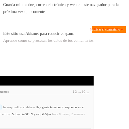
Guarda mi nombre, correo electrónico y web en este navegador para la
próxima vez que comente.
Este sitio usa Akismet para reducir el spam.
Aprende cómo se procesan los datos de tus comentarios.
ementos
1
2
…
10
→
ha respondido al debate
Hay gente intentando suplantar en el
n el foro
Sobre GuNFuN y -={GGS}=-
hace 8 meses, 2 semanas