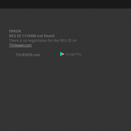
ERROR
REG ID 1119480 not found
There is no registration for this REG ID on
TSViewer.com