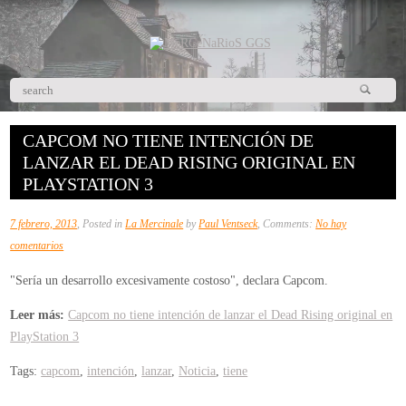
CAPCOM NO TIENE INTENCIÓN DE
LANZAR EL DEAD RISING ORIGINAL EN
PLAYSTATION 3
7 febrero, 2013
, Posted in
La Mercinale
by
Paul Ventseck
, Comments:
No hay
en
comentarios
Capcom
"Sería un desarrollo excesivamente costoso", declara Capcom.
no
tiene
Leer más:
Capcom no tiene intención de lanzar el Dead Rising original en
intención
PlayStation 3
de
Tags:
capcom
,
intención
,
lanzar
,
Noticia
,
tiene
lanzar
el