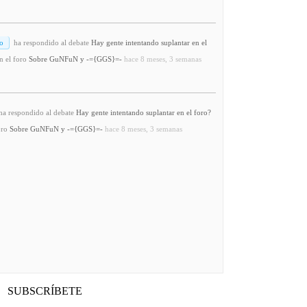
o
ha respondido al debate
Hay gente intentando suplantar en el
n el foro
Sobre GuNFuN y -={GGS}=-
hace 8 meses, 3 semanas
a respondido al debate
Hay gente intentando suplantar en el foro?
oro
Sobre GuNFuN y -={GGS}=-
hace 8 meses, 3 semanas
SUBSCRÍBETE