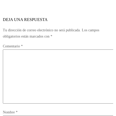
Dead
Rising
original
DEJA UNA RESPUESTA
en
PlayStation
Tu dirección de correo electrónico no será publicada.
Los campos
3
obligatorios están marcados con
*
Comentario
*
Nombre
*