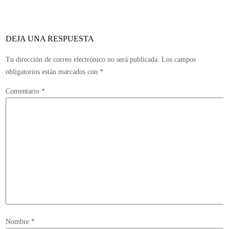
niv
glo
co
DEJA UNA RESPUESTA
las
Wo
Tu dirección de correo electrónico no será publicada.
Los campos
Ch
obligatorios están marcados con
*
Ser
Comentario
*
20
Nombre
*