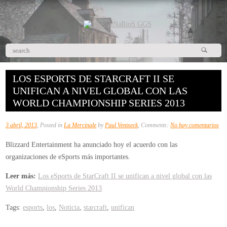
LOS ESPORTS DE STARCRAFT II SE
UNIFICAN A NIVEL GLOBAL CON LAS
WORLD CHAMPIONSHIP SERIES 2013
en
3 abril, 2013
, Posted in
La Mercinale
by
Paul Ventseck
, Comments:
No hay comentarios
Lo
Blizzard Entertainment ha anunciado hoy el acuerdo con las
eSp
organizaciones de eSports más importantes.
de
Sta
Leer más:
Los eSports de StarCraft II se unifican a nivel global con las
II
World Championship Series 2013
se
Tags:
esports
,
los
,
Noticia
,
starcraft
,
unifican
uni
a