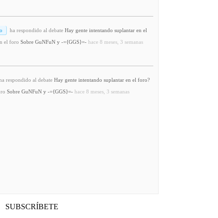
o
ha respondido al debate
Hay gente intentando suplantar en el
n el foro
Sobre GuNFuN y -={GGS}=-
hace 8 meses, 3 semanas
a respondido al debate
Hay gente intentando suplantar en el foro?
oro
Sobre GuNFuN y -={GGS}=-
hace 8 meses, 3 semanas
SUBSCRÍBETE