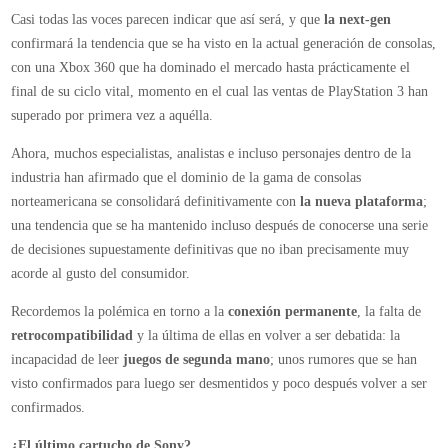
el
Casi todas las voces parecen indicar que así será, y que
la next-gen
mercado
confirmará la tendencia que se ha visto en la actual generación de consolas,
para
con una Xbox 360 que ha dominado el mercado hasta prácticamente el
superar
final de su ciclo vital, momento en el cual las ventas de PlayStation 3 han
a
superado por primera vez a aquélla.
Xbox
Ahora, muchos especialistas, analistas e incluso personajes dentro de la
720
industria han afirmado que el dominio de la gama de consolas
norteamericana se consolidará definitivamente con
la nueva plataforma
;
una tendencia que se ha mantenido incluso después de conocerse una serie
de decisiones supuestamente definitivas que no iban precisamente muy
acorde al gusto del consumidor.
Recordemos la polémica en torno a la
conexión permanente
, la falta de
retrocompatibilidad
y la última de ellas en volver a ser debatida: la
incapacidad de leer
juegos de segunda mano
; unos rumores que se han
visto confirmados para luego ser desmentidos y poco después volver a ser
confirmados.
¿El último cartucho de Sony?