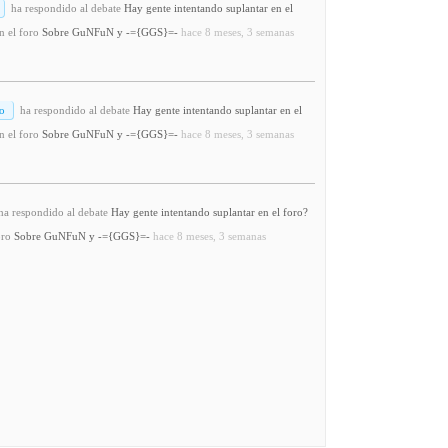
ha respondido al debate
Hay gente intentando suplantar en el
n el foro
Sobre GuNFuN y -={GGS}=-
hace 8 meses, 3 semanas
o
ha respondido al debate
Hay gente intentando suplantar en el
n el foro
Sobre GuNFuN y -={GGS}=-
hace 8 meses, 3 semanas
a respondido al debate
Hay gente intentando suplantar en el foro?
oro
Sobre GuNFuN y -={GGS}=-
hace 8 meses, 3 semanas