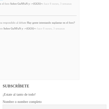
n el foro
Sobre GuNFuN y -={GGS}=-
hace 8 meses, 3 semanas
a respondido al debate
Hay gente intentando suplantar en el foro?
oro
Sobre GuNFuN y -={GGS}=-
hace 8 meses, 3 semanas
SUBSCRÍBETE
¡Estate al tanto de todo!
Nombre o nombre completo