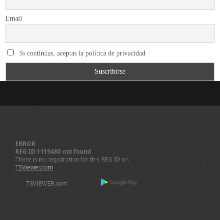
Email
Si continúas, aceptas la política de privacidad
ERROR
REG ID 1119480 not found
There is no registration for this REG ID on
TSViewer.com