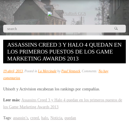
ASSASSINS CREED 3 Y HALO 4 QUEDAN EN
LOS PRIMEROS PUESTOS DE LOS GAME
MARKETING AWARDS 2013
19 abril, 2013
, Posted in
La Mercinale
by
Paul Ventseck
, Comments:
No hay
en
comentarios
Assassins
Ubisoft y Activision encabezan los rankings por compañías.
Creed
3
Leer más:
Assassins Creed 3 y Halo 4 quedan en los primeros puestos de
y
los Game Marketing Awards 2013
Halo
Tags:
assassin’s
,
creed
,
halo
,
Noticia
,
quedan
4
quedan