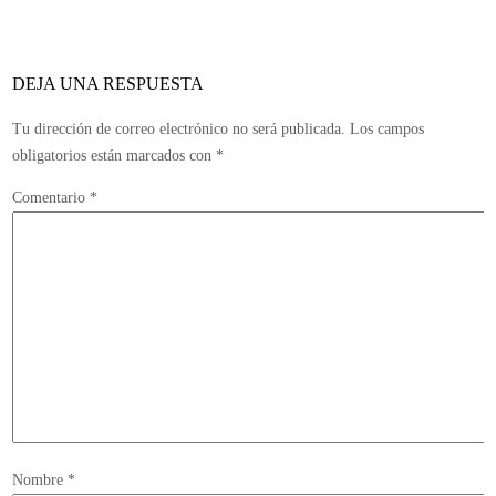
en
los
primeros
DEJA UNA RESPUESTA
puestos
de
Tu dirección de correo electrónico no será publicada.
Los campos
los
obligatorios están marcados con
*
Game
Comentario
*
Marketing
Awards
2013
Nombre
*