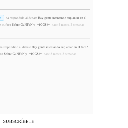
o
ha respondido al debate
Hay gente intentando suplantar en el
n el foro
Sobre GuNFuN y -={GGS}=-
hace 8 meses, 3 semanas
a respondido al debate
Hay gente intentando suplantar en el foro?
oro
Sobre GuNFuN y -={GGS}=-
hace 8 meses, 3 semanas
SUBSCRÍBETE