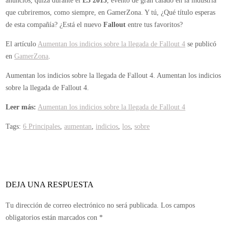
anuncios, quizá durante el
E3 2013
, evento de gran calado en la industria
que cubriremos, como siempre, en GamerZona. Y tú, ¿Qué título esperas
de esta compañía? ¿Está el nuevo
Fallout
entre tus favoritos?
El artículo
Aumentan los indicios sobre la llegada de Fallout 4
se publicó
en
GamerZona
.
Aumentan los indicios sobre la llegada de Fallout 4.
Aumentan los indicios
sobre la llegada de Fallout 4.
Leer más:
Aumentan los indicios sobre la llegada de Fallout 4
Tags:
6 Principales
,
aumentan
,
indicios
,
los
,
sobre
DEJA UNA RESPUESTA
Tu dirección de correo electrónico no será publicada.
Los campos
obligatorios están marcados con
*