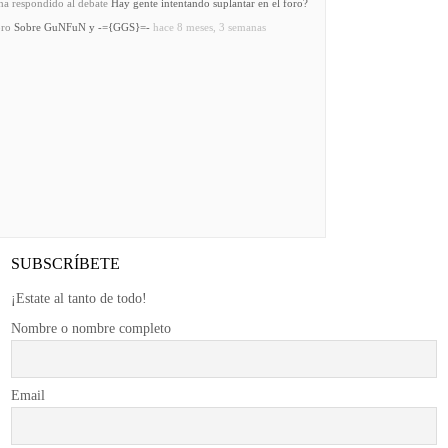
a respondido al debate
Hay gente intentando suplantar en el foro?
oro
Sobre GuNFuN y -={GGS}=-
hace 8 meses, 3 semanas
SUBSCRÍBETE
¡Estate al tanto de todo!
Nombre o nombre completo
Email