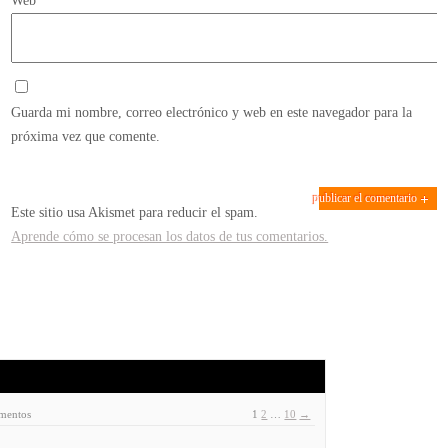
Web
Guarda mi nombre, correo electrónico y web en este navegador para la
próxima vez que comente.
Este sitio usa Akismet para reducir el spam.
Aprende cómo se procesan los datos de tus comentarios.
ementos
1
2
…
10
→