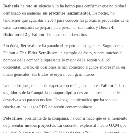
Aumentan
Bethesda
ha roto su silencio y lo ha hecho para confirmar que no tardará
los
demasiado en anunciar sus
próximos lanzamientos
. De hecho, no
indicios
tendremos que aguardar a 2014 para conocer las próximas propuestas de la
sobre
casa. La compañía se prepara para presentar sus títulos y
Doom 4
,
la
Dishonored 2
y
Fallout 4
suenan como favoritos.
llegada
de
Sin duda,
Bethesda
se ha ganado el respeto de los gamers. Sagas como
Fallout
Fallout o
The Elder Scrolls
son un ejemplo de éxito, y para muchos el
4
nombre de la compañía representa lo mejor de la acción y el rol
occidental. Cierto, en ocasiones se han cometido algunos errores mas, en
líneas generales, sus títulos se esperan con gran interés.
Uno de los juegos que más expectación está generando es
Fallout 4
. Los
seguidores de la franquicia postapocalíptica desean una secuela que les
devuelva a su paraíso nuclear. Una saga emblemática que ha sentado
cátedra en los juegos RPG de acción contemporáneos.
Pete Hines
, presidente de la compañía, ha confirmado que es el momento
de presentar
nuevos proyectos
. En concreto, explicó al medio
OXM
que
seguirán “sobrepasando límites”. Bethesda desea “reinventar y encontrar un