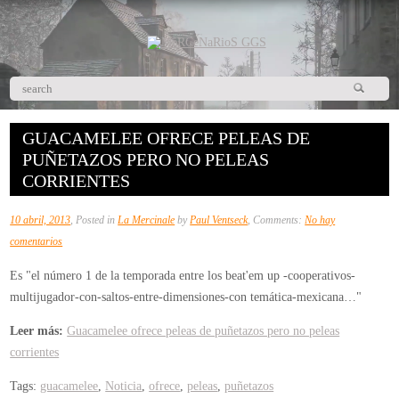
GUACAMELEE OFRECE PELEAS DE
PUÑETAZOS PERO NO PELEAS
CORRIENTES
10 abril, 2013
, Posted in
La Mercinale
by
Paul Ventseck
, Comments:
No hay
en
comentarios
Guacamelee
Es "el número 1 de la temporada entre los beat'em up -cooperativos-
ofrece
multijugador-con-saltos-entre-dimensiones-con temática-mexicana…"
peleas
de
Leer más:
Guacamelee ofrece peleas de puñetazos pero no peleas
puñetazos
corrientes
pero
Tags:
guacamelee
,
Noticia
,
ofrece
,
peleas
,
puñetazos
no