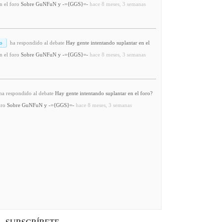
n el foro
Sobre GuNFuN y -={GGS}=-
hace 8 meses, 3 semanas
o
ha respondido al debate
Hay gente intentando suplantar en el
n el foro
Sobre GuNFuN y -={GGS}=-
hace 8 meses, 3 semanas
a respondido al debate
Hay gente intentando suplantar en el foro?
oro
Sobre GuNFuN y -={GGS}=-
hace 8 meses, 3 semanas