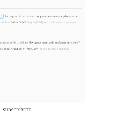
o
ha respondido al debate
Hay gente intentando suplantar en el
n el foro
Sobre GuNFuN y -={GGS}=-
hace 8 meses, 3 semanas
a respondido al debate
Hay gente intentando suplantar en el foro?
oro
Sobre GuNFuN y -={GGS}=-
hace 8 meses, 3 semanas
SUBSCRÍBETE