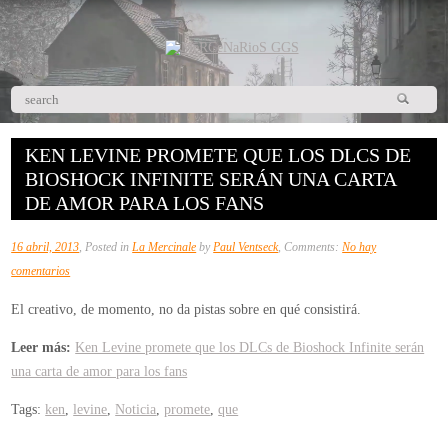
KEN LEVINE PROMETE QUE LOS DLCS DE
BIOSHOCK INFINITE SERÁN UNA CARTA
DE AMOR PARA LOS FANS
16 abril, 2013
, Posted in
La Mercinale
by
Paul Ventseck
, Comments:
No hay
en
comentarios
Ken
El creativo, de momento, no da pistas sobre en qué consistirá.
Levine
promete
Leer más:
Ken Levine promete que los DLCs de Bioshock Infinite serán
que
una carta de amor para los fans
los
Tags:
ken
,
levine
,
Noticia
,
promete
,
que
DLCs
de