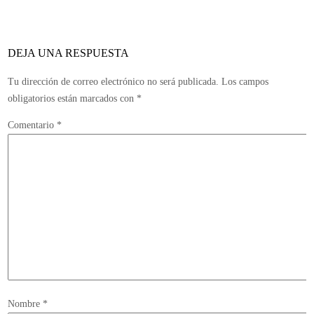
Bioshock
Infinite
serán
DEJA UNA RESPUESTA
una
carta
Tu dirección de correo electrónico no será publicada.
Los campos
de
obligatorios están marcados con
*
amor
Comentario
*
para
los
fans
Nombre
*