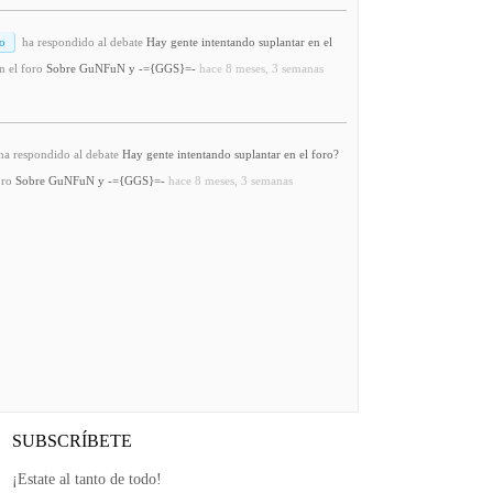
o
ha respondido al debate
Hay gente intentando suplantar en el
n el foro
Sobre GuNFuN y -={GGS}=-
hace 8 meses, 3 semanas
a respondido al debate
Hay gente intentando suplantar en el foro?
oro
Sobre GuNFuN y -={GGS}=-
hace 8 meses, 3 semanas
SUBSCRÍBETE
¡Estate al tanto de todo!