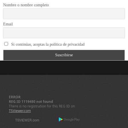
Nombre o nombre completo
Email
Si continúas, aceptas la política de privacidad
ERROR
REG ID 1119480 not found
There is no registration for this REG ID on
TSViewer.com