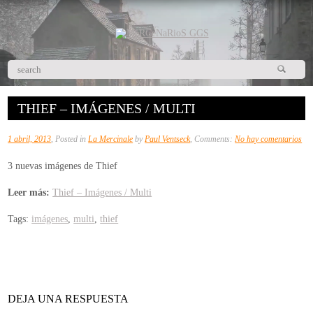
THIEF – IMÁGENES / MULTI
en
1 abril, 2013
, Posted in
La Mercinale
by
Paul Ventseck
, Comments:
No hay comentarios
Thi
3 nuevas imágenes de Thief
–
Im
Leer más:
Thief – Imágenes / Multi
/
Tags:
imágenes
,
multi
,
thief
Mul
DEJA UNA RESPUESTA