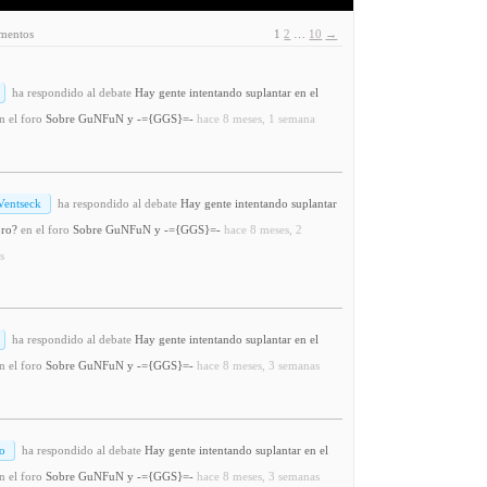
ementos
1
2
…
10
→
ha respondido al debate
Hay gente intentando suplantar en el
n el foro
Sobre GuNFuN y -={GGS}=-
hace 8 meses, 1 semana
Ventseck
ha respondido al debate
Hay gente intentando suplantar
oro?
en el foro
Sobre GuNFuN y -={GGS}=-
hace 8 meses, 2
s
ha respondido al debate
Hay gente intentando suplantar en el
n el foro
Sobre GuNFuN y -={GGS}=-
hace 8 meses, 3 semanas
o
ha respondido al debate
Hay gente intentando suplantar en el
n el foro
Sobre GuNFuN y -={GGS}=-
hace 8 meses, 3 semanas