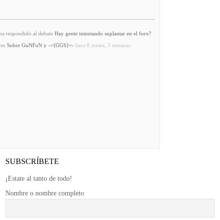
a respondido al debate
Hay gente intentando suplantar en el foro?
oro
Sobre GuNFuN y -={GGS}=-
hace 8 meses, 3 semanas
SUBSCRÍBETE
¡Estate al tanto de todo!
Nombre o nombre completo