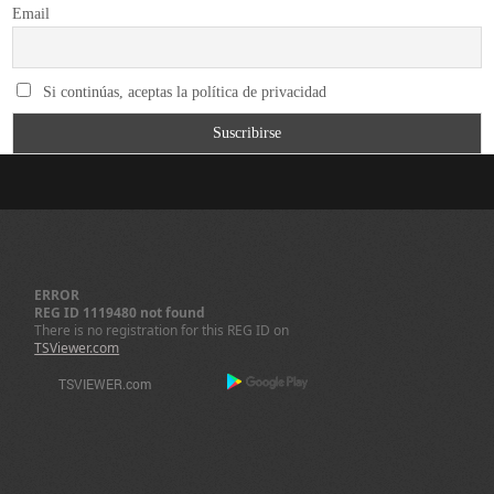
Email
Si continúas, aceptas la política de privacidad
ERROR
REG ID 1119480 not found
There is no registration for this REG ID on
TSViewer.com