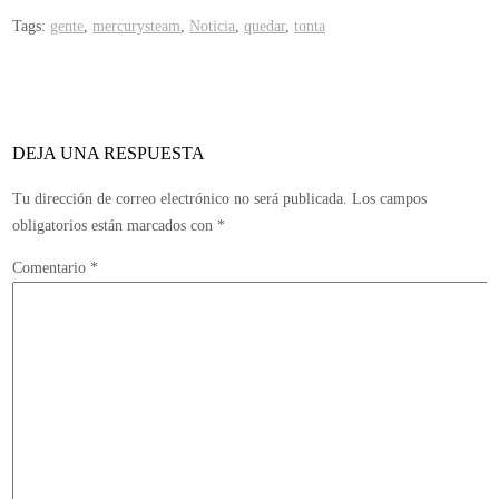
no
Tags:
gente
,
mercurysteam
,
Noticia
,
quedar
,
tonta
se
va
a
quedar
sólo
DEJA UNA RESPUESTA
con
Tu dirección de correo electrónico no será publicada.
Los campos
el
obligatorios están marcados con
*
numerito
Comentario
*