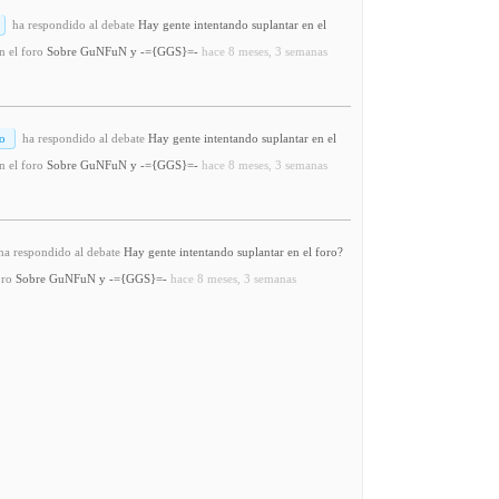
ha respondido al debate
Hay gente intentando suplantar en el
n el foro
Sobre GuNFuN y -={GGS}=-
hace 8 meses, 3 semanas
o
ha respondido al debate
Hay gente intentando suplantar en el
n el foro
Sobre GuNFuN y -={GGS}=-
hace 8 meses, 3 semanas
a respondido al debate
Hay gente intentando suplantar en el foro?
oro
Sobre GuNFuN y -={GGS}=-
hace 8 meses, 3 semanas