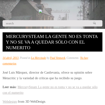
MERCURYSTEAM LA GENTE NO ES TONTA
Y NO SE VA A QUEDAR SÓLO CON EL
NUMERITO
14 abril, 2013
, Posted in
La Mercinale
by
Paul Ventseck
, Comments:
No hay
en
comentarios
MercurySteam
José Luis Márquez, director de Castlevania, ofrece su opinión sobre
La
Metacritic y la variedad de críticas que ha recibido su juego.
gente
no
Leer más:
MercurySteam La gente no es tonta y no se va a quedar sólo
es
con el numerito
tonta
Webdesign
from 3D WebDesign.
y