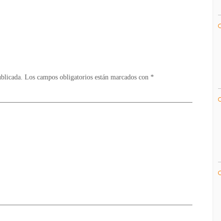
de
Death
Inc
cierran
sus
puertas
ublicada.
Los campos obligatorios están marcados con
*