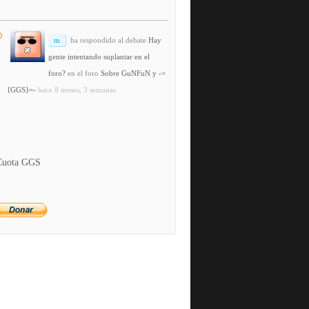
m
ha respondido al debate
Hay
gente intentando suplantar en el
foro?
en el foro
Sobre GuNFuN y -=
{GGS}=-
hace 8 meses, 3 semanas
Cuota GGS