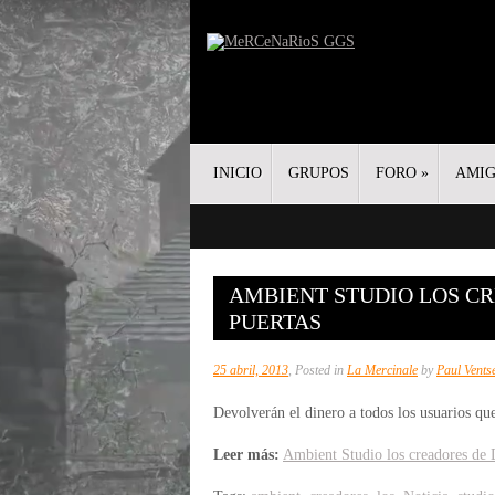
INICIO
GRUPOS
FORO
»
AMI
AMBIENT STUDIO LOS CR
PUERTAS
25 abril, 2013
, Posted in
La Mercinale
by
Paul Vents
Devolverán el dinero a todos los usuarios que
Leer más:
Ambient Studio los creadores de D