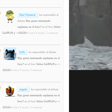
Paul Ventseck
ha respondido al
debate
Hay gente intentando
suplantar en el foro?
en el foro
Sobre
GuNFuN y -={GGS}=-
hace 8 meses, 2 semanas
InXs
ha respondido al debate
Hay gente intentando suplantar en el
foro?
en el foro
Sobre GuNFuN y -=
{GGS}=-
hace 8 meses, 3 semanas
angelo
ha respondido al debate
Hay gente intentando suplantar en el
foro?
en el foro
Sobre GuNFuN y -=
{GGS}=-
hace 8 meses, 3 semanas