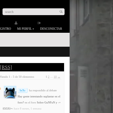
GISTRO
MI PERFIL
»
DESCONECTAR
[RSS]
Viendo 1 - 5 de 50 elementos
1
2
…
10
→
InXs
ha respondido al debate
Hay gente intentando suplantar en el
foro?
en el foro
Sobre GuNFuN y -=
{GGS}=-
hace 8 meses, 1 semana