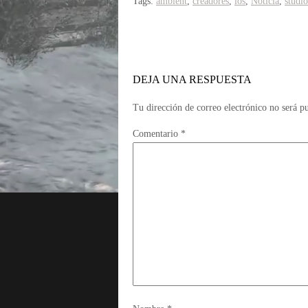
Tags:
ambient
,
creadores
,
los
,
Noticia
,
studio
DEJA UNA RESPUESTA
Tu dirección de correo electrónico no será p
Comentario
*