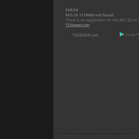
ERROR
REG ID 1119480 not found
There is no registration for this REG ID on
TSViewer.com