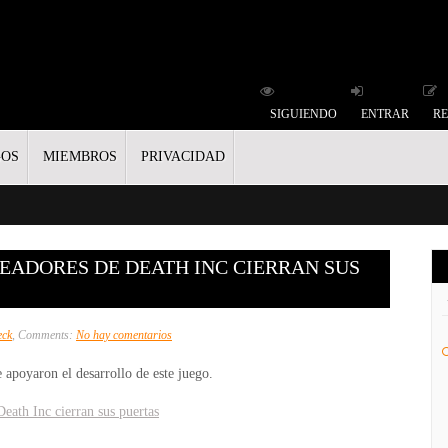
SIGUIENDO
ENTRAR
RE
GOS
MIEMBROS
PRIVACIDAD
EADORES DE DEATH INC CIERRAN SUS
en
eck
, Comments:
No hay comentarios
Ambient
 apoyaron el desarrollo de este juego.
Studio
los
eath Inc cierran sus puertas
creadores